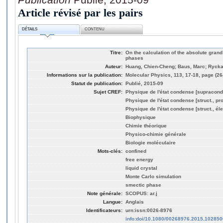
Article révisé par les pairs
DÉTAILS
CONTENU
Titre:
On the calculation of the absolute grand
phases
Auteur:
Huang, Chien-Cheng; Baus, Marc; Rycka
Informations sur la publication:
Molecular Physics, 113, 17-18, page (2
Statut de publication:
Publié, 2015-09
Sujet CREF:
Physique de l'état condense [supracond
Physique de l'état condense [struct., pro
Physique de l'état condense [struct., éle
Biophysique
Chimie théorique
Physico-chimie générale
Biologie moléculaire
Mots-clés:
confined
free energy
liquid crystal
Monte Carlo simulation
smectic phase
Note générale:
SCOPUS: ar.j
Langue:
Anglais
Identificateurs:
urn:issn:0026-8976
info:doi/10.1080/00268976.2015.102850