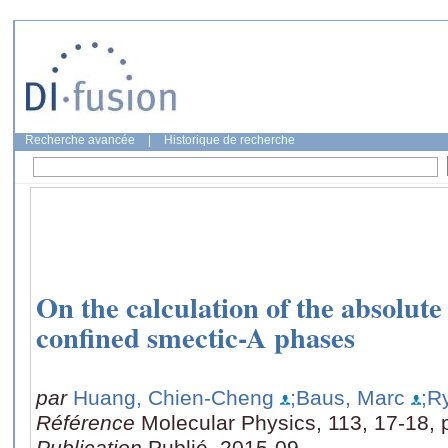
Recherche avancée
|
Historique de recherche
On the calculation of the absolute
confined smectic-A phases
par
Huang, Chien-Cheng
;Baus, Marc
;R
Référence
Molecular Physics, 113, 17-18,
Publication
Publié, 2015-09