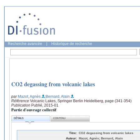
Recherche avancée
|
Historique de recherche
CO2 degassing from volcanic lakes
par
Mazot, Agnès
;Bernard, Alain
Référence
Volcanic Lakes, Springer Berlin Heidelberg, page (341-354)
Publication
Publié, 2015-01
Partie d'ouvrage collectif
DÉTAILS
CONTENU
Titre:
CO2 degassing from volcanic lakes
Auteur:
Mazot, Agnès; Bernard, Alain