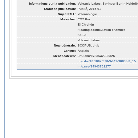
Informations sur la publication:
Volcanic Lakes, Springer Berlin Heidelb
Statut de publication:
Publié, 2015-01
Sujet CREF:
Volcanologie
Mots-clés:
CO2 flux
El Chichón
Floating accumulation chamber
Kelud
Volcanic lakes
Note générale:
SCOPUS: ch.b
Langue:
Anglais
Identificateurs:
urn:isbn:9783642368325
info:doi/10.1007/978-3-642-36833-2_15
info:scp/84943752277