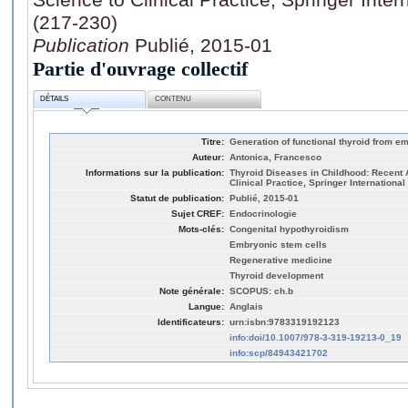
(217-230)
Publication
Publié, 2015-01
Partie d'ouvrage collectif
DÉTAILS
CONTENU
Titre:
Generation of functional thyroid from e
Auteur:
Antonica, Francesco
Informations sur la publication:
Thyroid Diseases in Childhood: Recent
Clinical Practice, Springer Internationa
Statut de publication:
Publié, 2015-01
Sujet CREF:
Endocrinologie
Mots-clés:
Congenital hypothyroidism
Embryonic stem cells
Regenerative medicine
Thyroid development
Note générale:
SCOPUS: ch.b
Langue:
Anglais
Identificateurs:
urn:isbn:9783319192123
info:doi/10.1007/978-3-319-19213-0_19
info:scp/84943421702