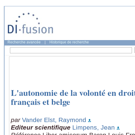
Recherche avancée
|
Historique de recherche
L'autonomie de la volonté en droit
français et belge
par
Vander Elst, Raymond
Editeur scientifique
Limpens, Jean
Référence
Liber amicorum Baron Louis Fred