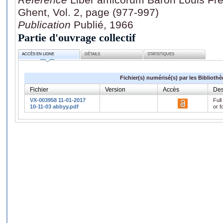
Ghent, Vol. 2, page (977-997)
Publication
Publié, 1966
Partie d'ouvrage collectif
ACCÈS EN LIGNE
DÉTAILS
STATISTIQUES
Fichier(s) numérisé(s) par les Biblioth
Fichier
Version
Accès
Des
VX-003958 11-01-2017
Full
10-11-03 abbyy.pdf
or f