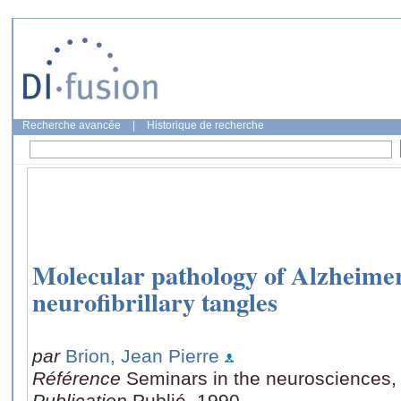
Recherche avancée
|
Historique de recherche
Molecular pathology of Alzheime
neurofibrillary tangles
par
Brion, Jean Pierre
Référence
Seminars in the neurosciences,
Publication
Publié, 1990