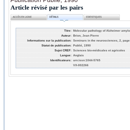
Article révisé par les pairs
ACCÈS EN LIGNE
DÉTAILS
STATISTIQUES
Titre:
Molecular pathology of Alzheimer amyloi
Auteur:
Brion, Jean Pierre
Informations sur la publication:
Seminars in the neurosciences, 2, page
Statut de publication:
Publié, 1990
Sujet CREF:
Sciences bio-médicales et agricoles
Langue:
Anglais
Identificateurs:
urn:issn:1044-5765
VX-002266