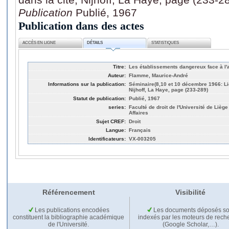
Publication
Publié, 1967
Publication dans des actes
ACCÈS EN LIGNE
DÉTAILS
STATISTIQUES
Titre:
Les établissements dangereux face à l'a
Auteur:
Flamme, Maurice-André
Informations sur la publication:
Séminaire(8,10 et 10 décembre 1966: Lièg
Nijhoff, La Haye, page (233-289)
Statut de publication:
Publié, 1967
series:
Faculté de droit de l'Université de Lièg
Affaires
Sujet CREF:
Droit
Langue:
Français
Identificateurs:
VX-003205
Référencement
Visibilité
Les publications encodées
Les documents déposés so
constituent la bibliographie académique
indexés par les moteurs de rech
de l'Université.
(Google Scholar,…).