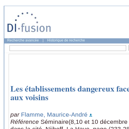
Recherche avancée
|
Historique de recherche
Les établissements dangereux face
aux voisins
par
Flamme, Maurice-André
Référence
Séminaire(8,10 et 10 décembre 1
dans la cité, Nijhoff, La Haye, page (233-2