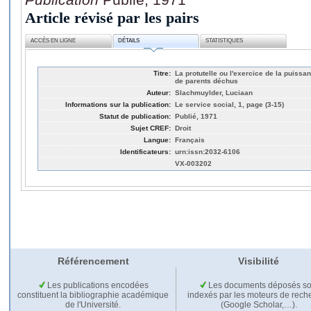
Article révisé par les pairs
ACCÈS EN LIGNE
DÉTAILS
STATISTIQUES
Titre:
La protutelle ou l'exercice de la puissa
de parents déchus
Auteur:
Slachmuylder, Luciaan
Informations sur la publication:
Le service social, 1, page (3-15)
Statut de publication:
Publié, 1971
Sujet CREF:
Droit
Langue:
Français
Identificateurs:
urn:issn:2032-6106
VX-003202
Référencement
Visibilité
Les publications encodées
Les documents déposés so
constituent la bibliographie académique
indexés par les moteurs de rech
de l'Université.
(Google Scholar,…).