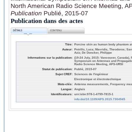
North American Radio Science Meeting, 
Publication
Publié, 2015-07
Publication dans des actes
DÉTAILS
CONTENU
Titre:
Porcine skin as human body phantom a
Auteur:
Petrillo, Luca; Mavridis, Theodoros; Sarr
Aziz; De Doncker, Philippe
Informations sur la publication:
(19-24 July, 2015: Vancouver, Canada), P
Symposium on Antennas and Propagati
Radio Science Meeting, APS-URSI
Statut de publication:
Publié, 2015-07
Sujet CREF:
Sciences de l'ingénieur
Electronique et électrotechnique
Mots-clés:
Antenna measurements, Frequency me
Langue:
Anglais
Identificateurs:
urn:isbn:978-1-4799-7815-1
info:doi/10.1109/APS.2015.7304945