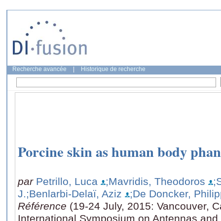
Recherche avancée
|
Historique de recherche
Porcine skin as human body pha
par
Petrillo, Luca
;Mavridis, Theodoros
;
J.
;Benlarbi-Delaï, Aziz
;De Doncker, Phili
Référence
(19-24 July, 2015: Vancouver, C
International Symposium on Antennas an