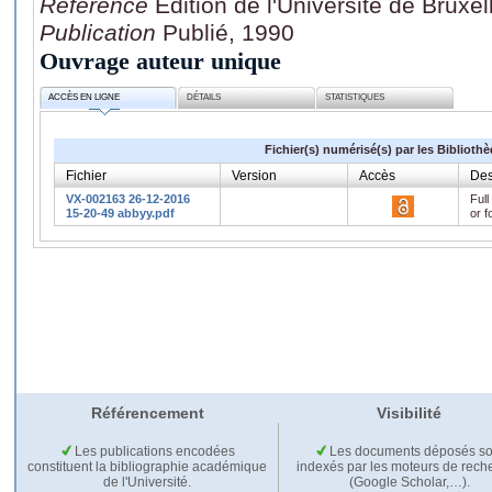
Référence
Edition de l'Université de Bruxel
Publication
Publié, 1990
Ouvrage auteur unique
ACCÈS EN LIGNE
DÉTAILS
STATISTIQUES
Fichier(s) numérisé(s) par les Biblioth
Fichier
Version
Accès
Des
VX-002163 26-12-2016
Full
15-20-49 abbyy.pdf
or f
Référencement
Visibilité
Les publications encodées
Les documents déposés so
constituent la bibliographie académique
indexés par les moteurs de rech
de l'Université.
(Google Scholar,…).