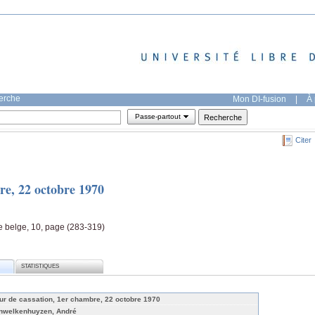
herche
Mon DI-fusion
|
À 
Passe-partout
Citer
re, 22 octobre 1970
e belge, 10, page (283-319)
STATISTIQUES
ur de cassation, 1er chambre, 22 octobre 1970
nwelkenhuyzen, André