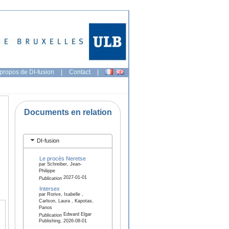
propos de DI-fusion
|
Contact
|
Documents en relation
DI-fusion
Le procès Neretse
par Schreiber, Jean-
Philippe
2027-01-01
Publication
Intersex
par Rorive, Isabelle ,
Carlson, Laura , Kapotas,
Panos
Edward Elgar
Publication
Publishing, 2026-08-01