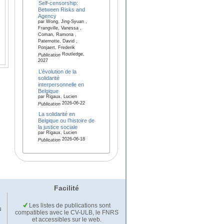
Self-censorship:
Between Risks and
Agency
par Wong, Jing-Syuan ,
Frangville, Vanessa ,
Coman, Ramona ,
Paternotte, David ,
Ponjaert, Frederik
Routledge,
Publication
2027
L’évolution de la
solidarité
interpersonnelle en
Belgique
par Rigaux, Lucien
2026-06-22
Publication
La solidarité en
Belgique ou l’histoire de
la justice sociale
par Rigaux, Lucien
2026-06-18
Publication
Facilité
Les listes de publications sont
u
compatibles avec le CV-ULB, le FNRS
et accessibles sur le web.