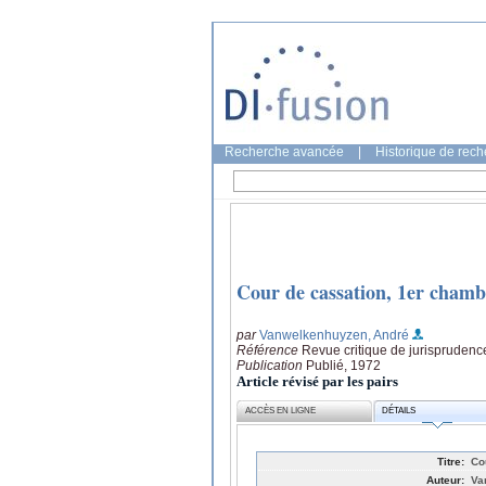
Recherche avancée
|
Historique de rec
Cour de cassation, 1er chamb
par
Vanwelkenhuyzen, André
Référence
Revue critique de jurisprudenc
Publication
Publié, 1972
Article révisé par les pairs
ACCÈS EN LIGNE
DÉTAILS
Titre:
Co
Auteur:
Va