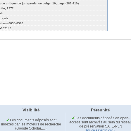
vue critique de jurisprudence belge, 10, page (283-319)
blié, 1972
it
ançais
n:issn:0035-0966
-002146
Visibilité
Pérennité
Les documents déposés en open-
Les documents déposés sont
access sont archivés au sein du résea
indexés par les moteurs de recherche
de préservation SAFE-PLN
(Google Scholar,…).
(www.safepln.org)
.