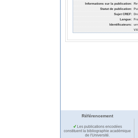
Informations sur la publication:
Re
Statut de publication:
Pu
Sujet CREF:
Dro
Langue:
Fr
Identificateurs:
ur
VX
Référencement
Les publications encodées
constituent la bibliographie académique
de l'Université.