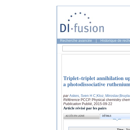
Recherche avancée
|
Historique de rec
Triplet–triplet annihilation u
a photodissociative rutheniu
par
Askes, Sven H C
;Kloz, Miroslav
;Bruyla
Référence
PCCP. Physical chemistry chem
Publication
Publié, 2015-09-22
Article révisé par les pairs
ACCÈS EN LIGNE
DÉTAILS
Titre:
Tr