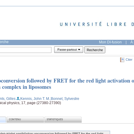
herche
Mon DI-fusion
|
À 
Passe-partout
Citer
pconversion followed by FRET for the red light activation o
m complex in liposomes
nts, Gilles
;Kennis, John T. M.
;Bonnet, Sylvestre
ical physics, 17, page (27380-27390)
CONTENU
STATISTIQUES
iplet–triplet annihilation upconversion followed by FRET for the red light