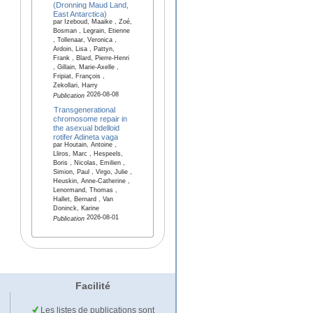
(Dronning Maud Land,
East Antarctica)
par Izeboud, Maaike , Zoé,
Bosman , Legrain, Etienne
, Tollenaar, Veronica ,
Ardoin, Lisa , Pattyn,
Frank , Blard, Pierre-Henri
, Gillain, Marie-Axelle ,
Fripiat, François ,
Zekollari, Harry
2026-08-08
Publication
Transgenerational
chromosome repair in
the asexual bdelloid
rotifer Adineta vaga
par Houtain, Antoine ,
Lliros, Marc , Hespeels,
Boris , Nicolas, Emilien ,
Simion, Paul , Virgo, Julie ,
Heuskin, Anne-Catherine ,
Lenormand, Thomas ,
Hallet, Bernard , Van
Doninck, Karine
2026-08-01
Publication
Facilité
Les listes de publications sont