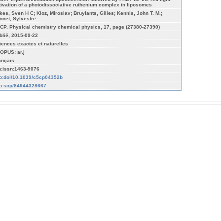
tivation of a photodissociative ruthenium complex in liposomes
kes, Sven H C; Kloz, Miroslav; Bruylants, Gilles; Kennis, John T. M.;
nnet, Sylvestre
CP. Physical chemistry chemical physics, 17, page (27380-27390)
blié, 2015-09-22
iences exactes et naturelles
OPUS: ar.j
ançais
n:issn:1463-9076
fo:doi/10.1039/c5cp04352b
fo:scp/84944328667