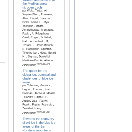
the Mediterranean
nitrogen cycle
par Wald, Tanja , Ai,
Xuyuan Ellen , Foreman,
Alan , Fripiat, François ,
Bieler, Aaron L. , Ryu,
Yeongjun , Udara,
Amarathunga , Montagna,
Paolo , A, Rüggeberg ,
Creel, Roger , Schiebel,
Ralf , A, Foubert , M,
Taviani , E, Pons-Branchu ,
N, Haghipour , Eglinton,
Timothy Ian , Haug, Gerald
H. , Sigman, Daniel M ,
Martínez-García, Alfredo
2026-09-21
Publication
The quest for the
oldest ice: potential and
challenges of blue ice
areas
par Tollenaar, Veronica ,
Legrain, Etienne , Zoé,
Bosman , Izeboud, Maaike
, Harvey, Ralph R.P. ,
Ardoin, Lisa , Pattyn,
Frank , Fripiat, François ,
Zekollari, Harry
2026-08-08
Publication
Towards the recovery
of old ice in the blue ice
areas of the Sør
Rondane mountains