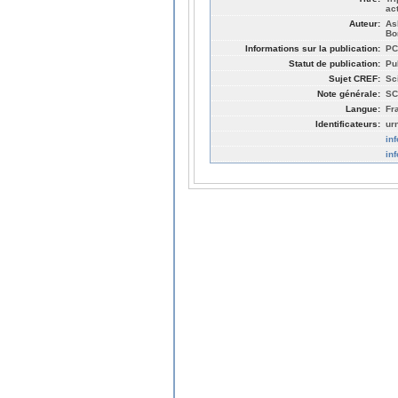
ac
Auteur:
As
Bo
Informations sur la publication:
PC
Statut de publication:
Pu
Sujet CREF:
Sc
Note générale:
SC
Langue:
Fr
Identificateurs:
ur
in
in