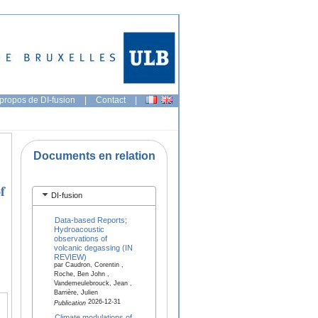
propos de DI-fusion
|
Contact
|
Documents en relation
f
DI-fusion
Data-based Reports;
Hydroacoustic
observations of
volcanic degassing (IN
REVIEW)
par Caudron, Corentin ,
Roche, Ben John ,
Vandemeulebrouck, Jean ,
Barrière, Julien
2026-12-31
Publication
Climate modulations of