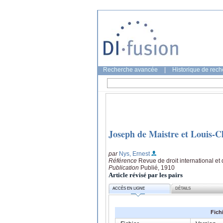
Recherche avancée
|
Historique de rec
Joseph de Maistre et Louis-C
par
Nys, Ernest
Référence
Revue de droit international et
Publication
Publié, 1910
Article révisé par les pairs
ACCÈS EN LIGNE
DÉTAILS
Fich