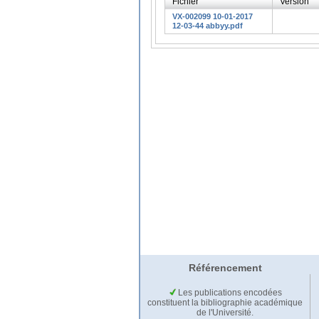
Fichier
Version
VX-002099 10-01-2017
12-03-44 abbyy.pdf
Référencement
Les publications encodées
constituent la bibliographie académique
de l'Université.