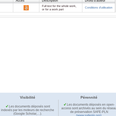
Accès
Description
Droits d'auteur
Full text for the whole work,
Conditions d'utilisation
or for a work part
Visibilité
Pérennité
Les documents déposés en open-
Les documents déposés sont
access sont archivés au sein du résea
indexés par les moteurs de recherche
de préservation SAFE-PLN
(Google Scholar,…).
(www.safepln.org)
.