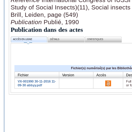
Study of Social Insects)(11), Social insect
Brill, Leiden, page (549)
Publication
Publié, 1990
Publication dans des actes
ACCÈS EN LIGNE
DÉTAILS
STATISTIQUES
Fichier(s) numérisé(s) par les Biblioth
Fichier
Version
Accès
Des
VX-001990 30-11-2016 11-
Full
09-30 abbyy.pdf
or f