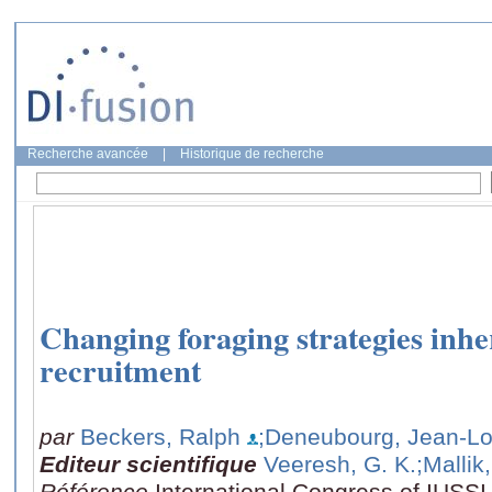
Recherche avancée
|
Historique de recherche
Changing foraging strategies inher
recruitment
par
Beckers, Ralph
;Deneubourg, Jean-Lo
Editeur scientifique
Veeresh, G. K.
;Mallik,
Référence
International Congress of IUSSI 