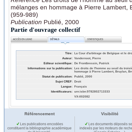
mélanges en hommage à Pierre Lambert, B
(959-989)
Publication
Publié, 2000
Partie d'ouvrage collectif
ACCÈS EN LIGNE
DÉTAILS
STATISTIQUES
Titre:
La Cour d'arbitrage de Belgique et le dro
Auteur:
Vandernoot, Pierre
Editeur scientifique:
De Frontbressin, Patrick
Informations sur la publication:
Les droits de l'homme au seuil du troisi
hommage à Pierre Lambert, Bruylan, Br
Statut de publication:
Publié, 2000
Sujet CREF:
Droit
Langue:
Français
Identificateurs:
urn:isbn:9782802713333
VX-002082
Référencement
Visibilité
Les publications encodées
Les documents déposés so
constituent la bibliographie académique
indexés par les moteurs de rech