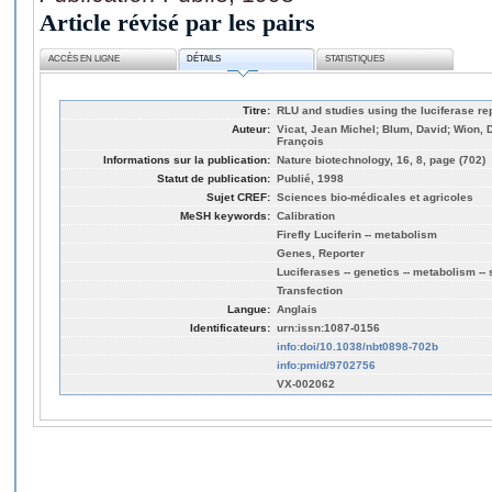
Article révisé par les pairs
ACCÈS EN LIGNE
DÉTAILS
STATISTIQUES
Titre:
RLU and studies using the luciferase re
Auteur:
Vicat, Jean Michel; Blum, David; Wion, D
François
Informations sur la publication:
Nature biotechnology, 16, 8, page (702)
Statut de publication:
Publié, 1998
Sujet CREF:
Sciences bio-médicales et agricoles
MeSH keywords:
Calibration
Firefly Luciferin -- metabolism
Genes, Reporter
Luciferases -- genetics -- metabolism --
Transfection
Langue:
Anglais
Identificateurs:
urn:issn:1087-0156
info:doi/10.1038/nbt0898-702b
info:pmid/9702756
VX-002062