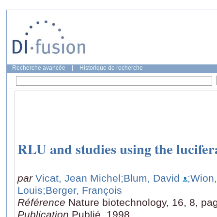
Recherche avancée
|
Historique de recherche
RLU and studies using the lucifer
par
Vicat, Jean Michel
;Blum, David
;Wion,
Louis
;Berger, François
Référence
Nature biotechnology, 16, 8, pa
Publication
Publié, 1998