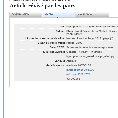
Article révisé par les pairs
ACCÈS EN LIGNE
DÉTAILS
STATISTIQUES
Titre:
Mycoplasmas as gene therapy vectors?
Auteur:
Blum, David; Vicat, Jean Michel; Berger
Wion, Didier
Informations sur la publication:
Nature biotechnology, 17, 1, page (4)
Statut de publication:
Publié, 1999
Sujet CREF:
Sciences bio-médicales et agricoles
MeSH keywords:
Genetic Therapy -- methods
Mycoplasma -- genetics -- physiology
Langue:
Anglais
Identificateurs:
urn:issn:1087-0156
info:doi/10.1038/5166
info:pmid/9920249
VX-002061