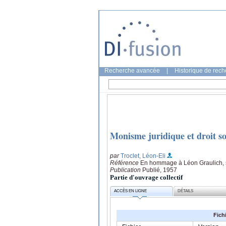
Recherche avancée
|
Historique de rec
Monisme juridique et droit so
par
Troclet, Léon-Eli
Référence
En hommage à Léon Graulich, se
Publication
Publié, 1957
Partie d'ouvrage collectif
ACCÈS EN LIGNE
DÉTAILS
Fich