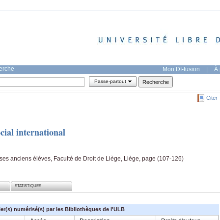
herche
Mon DI-fusion
|
À 
Passe-partout
Citer
cial international
s anciens élèves, Faculté de Droit de Liège, Liège, page (107-126)
STATISTIQUES
ier(s) numérisé(s) par les Bibliothèques de l'ULB