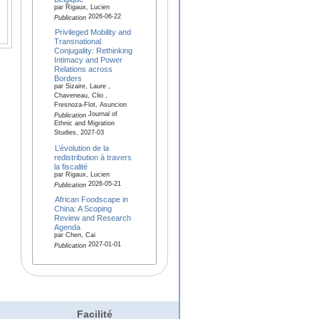
par Rigaux, Lucien
2026-06-22
Publication
Privileged Mobility and
Transnational
Conjugality: Rethinking
Intimacy and Power
Relations across
Borders
par Sizaire, Laure ,
Chaveneau, Clio ,
Fresnoza-Flot, Asuncion
Journal of
Publication
Ethnic and Migration
Studies, 2027-03
L’évolution de la
redistribution à travers
la fiscalité
par Rigaux, Lucien
2026-05-21
Publication
African Foodscape in
China: A Scoping
Review and Research
Agenda
par Chen, Cai
2027-01-01
Publication
Facilité