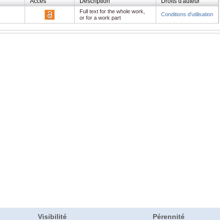
Accès
Description
Droits d'auteur
Full text for the whole work,
Conditions d'utilisation
or for a work part
Visibilité
Pérennité