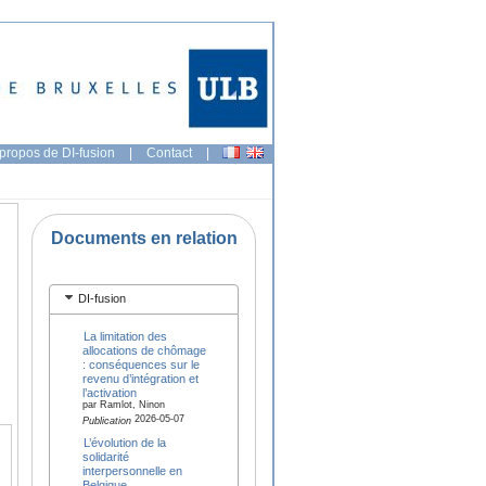
propos de DI-fusion
|
Contact
|
Documents en relation
DI-fusion
La limitation des
allocations de chômage
: conséquences sur le
revenu d’intégration et
l’activation
par Ramlot, Ninon
2026-05-07
Publication
L’évolution de la
solidarité
interpersonnelle en
Belgique