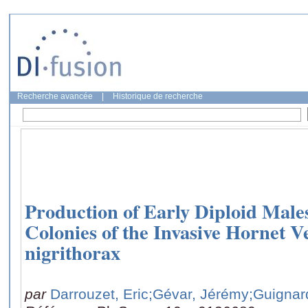
Recherche avancée
|
Historique de recherche
Production of Early Diploid Mal
Colonies of the Invasive Hornet V
nigrithorax
par
Darrouzet, Eric
;Gévar, Jérémy
;Guignar