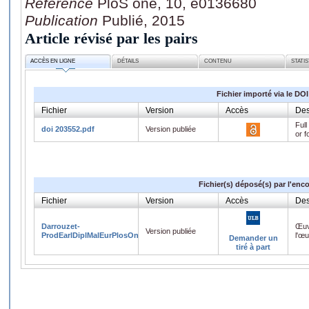
Référence
PloS one, 10, e0136680
Publication
Publié, 2015
Article révisé par les pairs
ACCÈS EN LIGNE
DÉTAILS
CONTENU
STATI
Fichier importé via le DOI
Fichier
Version
Accès
Des
Full
doi 203552.pdf
Version publiée
or f
Fichier(s) déposé(s) par l'enc
Fichier
Version
Accès
Des
Darrouzet-
Œuv
Version publiée
ProdEarlDiplMalEurPlosOne2015.pdf
l'œ
Demander un
tiré à part