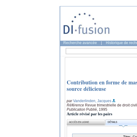
Recherche avancée
|
Historique de rec
Contribution en forme de masc
source délicieuse
par
Vanderlinden, Jacques
Référence
Revue trimestrielle de droit civi
Publication
Publié, 1995
Article révisé par les pairs
ACCÈS EN LIGNE
DÉTAILS
Titre:
Co