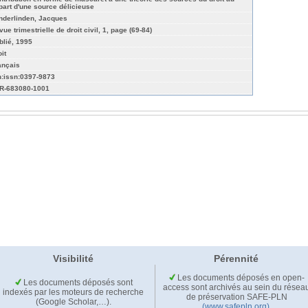
part d'une source délicieuse
nderlinden, Jacques
ue trimestrielle de droit civil, 1, page (69-84)
blié, 1995
it
ançais
n:issn:0397-9873
R-683080-1001
Visibilité
Pérennité
Les documents déposés en open-
Les documents déposés sont
access sont archivés au sein du résea
indexés par les moteurs de recherche
de préservation SAFE-PLN
(Google Scholar,…).
(www.safepln.org)
.