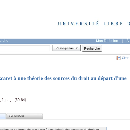
herche
Mon DI-fusion
|
À 
Passe-partout
Citer
aret à une théorie des sources du droit au départ d'une
l, 1, page (69-84)
STATISTIQUES
ntribution en forme de mascaret à une théorie des sources du droit au