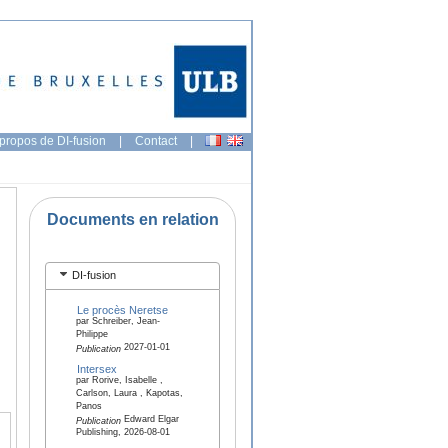
propos de DI-fusion
|
Contact
|
Documents en relation
DI-fusion
Le procès Neretse
par Schreiber, Jean-
Philippe
2027-01-01
Publication
Intersex
par Rorive, Isabelle ,
Carlson, Laura , Kapotas,
Panos
Edward Elgar
Publication
Publishing, 2026-08-01