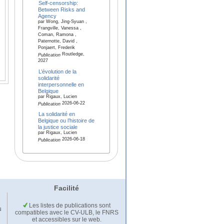
Self-censorship:
Between Risks and
Agency
par Wong, Jing-Syuan ,
Frangville, Vanessa ,
Coman, Ramona ,
Paternotte, David ,
Ponjaert, Frederik
Routledge,
Publication
2027
L’évolution de la
solidarité
interpersonnelle en
Belgique
par Rigaux, Lucien
2026-06-22
Publication
La solidarité en
Belgique ou l’histoire de
la justice sociale
par Rigaux, Lucien
2026-06-18
Publication
Facilité
Les listes de publications sont
u
compatibles avec le CV-ULB, le FNRS
et accessibles sur le web.