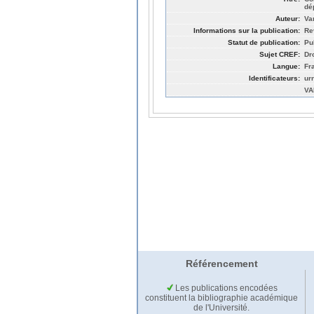
dé
Auteur:
Va
Informations sur la publication:
Rev
Statut de publication:
Pu
Sujet CREF:
Dro
Langue:
Fr
Identificateurs:
ur
VA
Référencement
Les publications encodées
constituent la bibliographie académique
de l'Université.