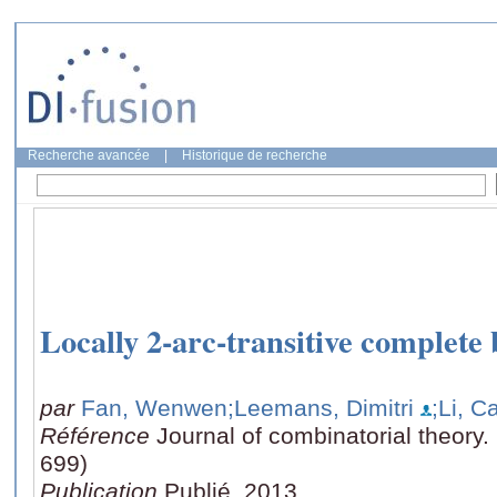
Recherche avancée
|
Historique de recherche
Locally 2-arc-transitive complete 
par
Fan, Wenwen
;Leemans, Dimitri
;Li, C
Référence
Journal of combinatorial theory.
699)
Publication
Publié, 2013