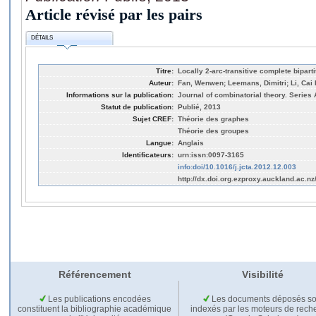
Article révisé par les pairs
DÉTAILS
Titre:
Locally 2-arc-transitive complete bipart
Auteur:
Fan, Wenwen; Leemans, Dimitri; Li, Cai
Informations sur la publication:
Journal of combinatorial theory. Series 
Statut de publication:
Publié, 2013
Sujet CREF:
Théorie des graphes
Théorie des groupes
Langue:
Anglais
Identificateurs:
urn:issn:0097-3165
info:doi/10.1016/j.jcta.2012.12.003
http://dx.doi.org.ezproxy.auckland.ac.nz
Référencement
Visibilité
Les publications encodées
Les documents déposés so
constituent la bibliographie académique
indexés par les moteurs de rech