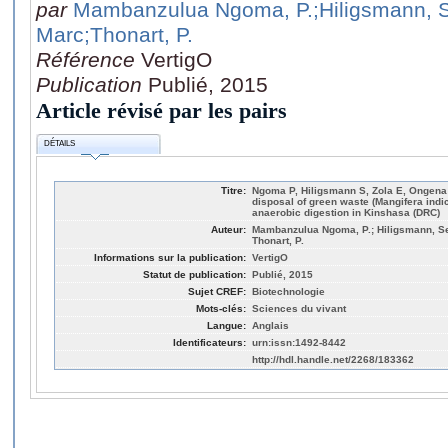
par
Mambanzulua Ngoma, P.
;Hiligsmann, 
Marc
;Thonart, P.
Référence
VertigO
Publication
Publié, 2015
Article révisé par les pairs
DÉTAILS
Titre:
Ngoma P, Hiligsmann S, Zola E, Ongena 
disposal of green waste (Mangifera indi
anaerobic digestion in Kinshasa (DRC)
Auteur:
Mambanzulua Ngoma, P.; Hiligsmann, Ser
Thonart, P.
Informations sur la publication:
VertigO
Statut de publication:
Publié, 2015
Sujet CREF:
Biotechnologie
Mots-clés:
Sciences du vivant
Langue:
Anglais
Identificateurs:
urn:issn:1492-8442
http://hdl.handle.net/2268/183362