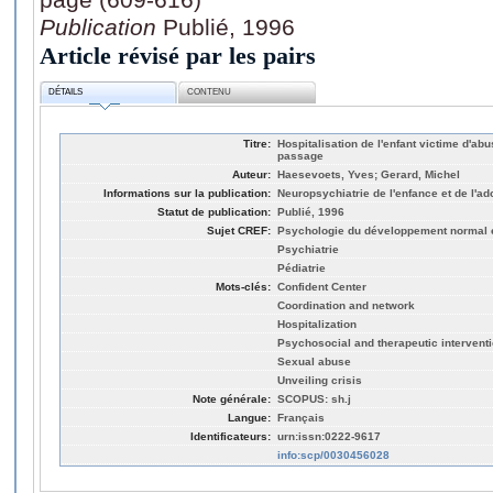
Publication
Publié, 1996
Article révisé par les pairs
DÉTAILS
CONTENU
Titre:
Hospitalisation de l'enfant victime d'abu
passage
Auteur:
Haesevoets, Yves; Gerard, Michel
Informations sur la publication:
Neuropsychiatrie de l'enfance et de l'a
Statut de publication:
Publié, 1996
Sujet CREF:
Psychologie du développement normal e
Psychiatrie
Pédiatrie
Mots-clés:
Confident Center
Coordination and network
Hospitalization
Psychosocial and therapeutic intervent
Sexual abuse
Unveiling crisis
Note générale:
SCOPUS: sh.j
Langue:
Français
Identificateurs:
urn:issn:0222-9617
info:scp/0030456028