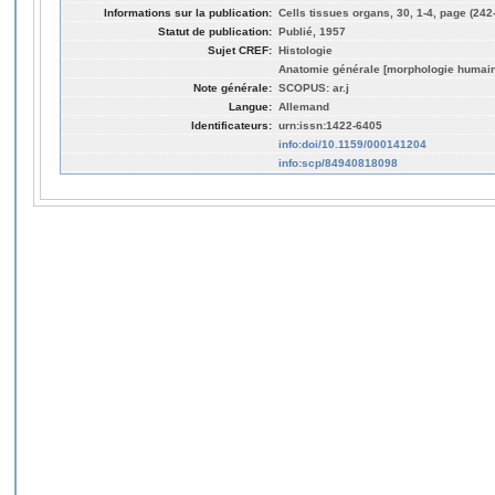
Informations sur la publication:
Cells tissues organs, 30, 1-4, page (242
Statut de publication:
Publié, 1957
Sujet CREF:
Histologie
Anatomie générale [morphologie humai
Note générale:
SCOPUS: ar.j
Langue:
Allemand
Identificateurs:
urn:issn:1422-6405
info:doi/10.1159/000141204
info:scp/84940818098