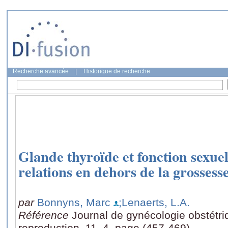
Recherche avancée
|
Historique de recherche
Glande thyroïde et fonction sexuell
relations en dehors de la grossess
par
Bonnyns, Marc
;Lenaerts, L.A.
Référence
Journal de gynécologie obstétriq
reproduction, 11, 4, page (457-469)