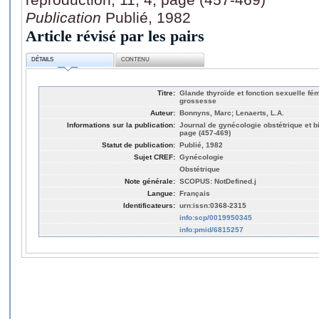
Publication
Publié, 1982
Article révisé par les pairs
DÉTAILS
CONTENU
Titre:
Glande thyroïde et fonction sexuelle fémi
grossesse
Auteur:
Bonnyns, Marc; Lenaerts, L.A.
Informations sur la publication:
Journal de gynécologie obstétrique et bi
page (457-469)
Statut de publication:
Publié, 1982
Sujet CREF:
Gynécologie
Obstétrique
Note générale:
SCOPUS: NotDefined.j
Langue:
Français
Identificateurs:
urn:issn:0368-2315
info:scp/0019950345
info:pmid/6815257