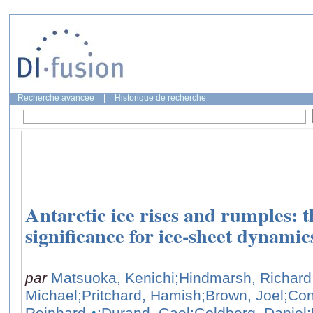
Recherche avancée
|
Historique de recherche
Antarctic ice rises and rumples: t
significance for ice-sheet dynamic
par
Matsuoka, Kenichi
;Hindmarsh, Richard
Michael
;Pritchard, Hamish
;Brown, Joel
;Co
Reinhard
;Durand, Gael
;Goldberg, Daniel