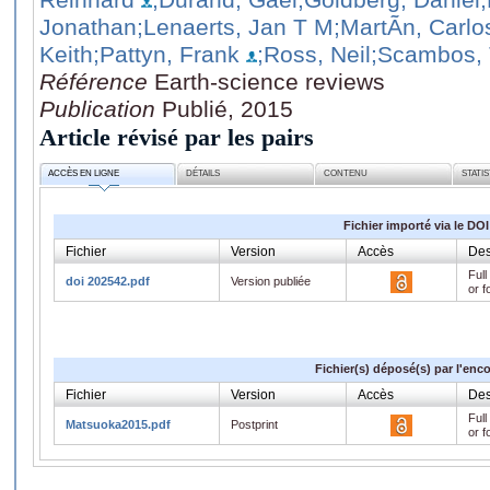
Jonathan
;Lenaerts, Jan T M
;MartÃ­n, Carlo
Keith
;Pattyn, Frank
;Ross, Neil
;Scambos,
Référence
Earth-science reviews
Publication
Publié, 2015
Article révisé par les pairs
ACCÈS EN LIGNE
DÉTAILS
CONTENU
STATI
Fichier importé via le DOI
Fichier
Version
Accès
Des
Full
doi 202542.pdf
Version publiée
or f
Fichier(s) déposé(s) par l'enc
Fichier
Version
Accès
Des
Full
Matsuoka2015.pdf
Postprint
or f