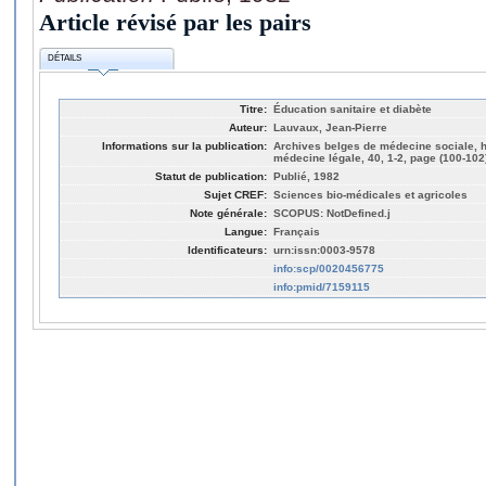
Article révisé par les pairs
DÉTAILS
Titre:
Éducation sanitaire et diabète
Auteur:
Lauvaux, Jean-Pierre
Informations sur la publication:
Archives belges de médecine sociale, h
médecine légale, 40, 1-2, page (100-102
Statut de publication:
Publié, 1982
Sujet CREF:
Sciences bio-médicales et agricoles
Note générale:
SCOPUS: NotDefined.j
Langue:
Français
Identificateurs:
urn:issn:0003-9578
info:scp/0020456775
info:pmid/7159115