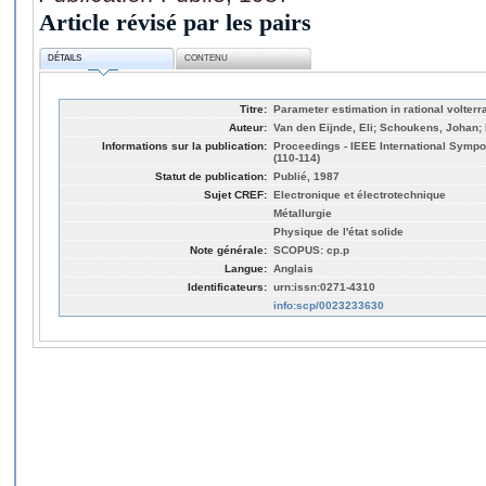
Article révisé par les pairs
DÉTAILS
CONTENU
Titre:
Parameter estimation in rational volter
Auteur:
Van den Eijnde, Eli; Schoukens, Johan
Informations sur la publication:
Proceedings - IEEE International Symp
(110-114)
Statut de publication:
Publié, 1987
Sujet CREF:
Electronique et électrotechnique
Métallurgie
Physique de l'état solide
Note générale:
SCOPUS: cp.p
Langue:
Anglais
Identificateurs:
urn:issn:0271-4310
info:scp/0023233630