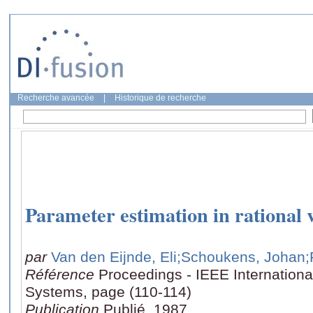
Recherche avancée
|
Historique de recherche
Parameter estimation in rational 
par
Van den Eijnde, Eli
;Schoukens, Johan
;
Référence
Proceedings - IEEE Internation
Systems, page (110-114)
Publication
Publié, 1987