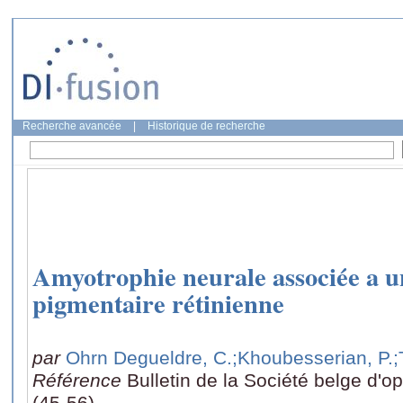
Recherche avancée
|
Historique de recherche
Amyotrophie neurale associée a 
pigmentaire rétinienne
par
Ohrn Degueldre, C.
;Khoubesserian, P.
;
Référence
Bulletin de la Société belge d'
(45-56)