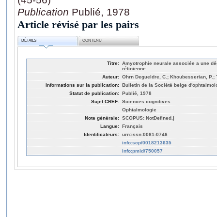
Publication
Publié, 1978
Article révisé par les pairs
DÉTAILS
CONTENU
Titre:
Amyotrophie neurale associée a une d
rétinienne
Auteur:
Ohrn Degueldre, C.; Khoubesserian, P.; 
Informations sur la publication:
Bulletin de la Société belge d'ophtalmol
Statut de publication:
Publié, 1978
Sujet CREF:
Sciences cognitives
Ophtalmologie
Note générale:
SCOPUS: NotDefined.j
Langue:
Français
Identificateurs:
urn:issn:0081-0746
info:scp/0018213635
info:pmid/750057