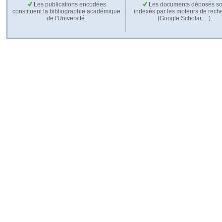
Les publications encodées
Les documents déposés so
constituent la bibliographie académique
indexés par les moteurs de rech
de l'Université.
(Google Scholar,…).