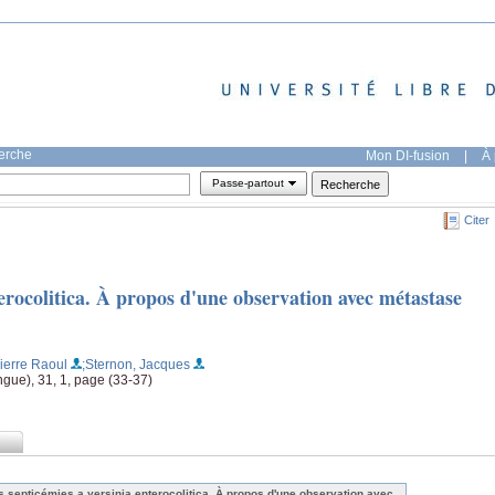
herche
Mon DI-fusion
|
À 
Passe-partout
Citer
terocolitica. À propos d'une observation avec métastase
Pierre Raoul
;Sternon, Jacques
ingue), 31, 1, page (33-37)
s septicémies a yersinia enterocolitica. À propos d'une observation avec