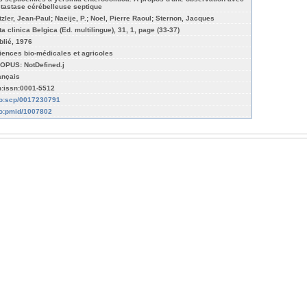
tastase cérébelleuse septique
tzler, Jean-Paul; Naeije, P.; Noel, Pierre Raoul; Sternon, Jacques
ta clinica Belgica (Ed. multilingue), 31, 1, page (33-37)
blié, 1976
iences bio-médicales et agricoles
OPUS: NotDefined.j
ançais
n:issn:0001-5512
fo:scp/0017230791
fo:pmid/1007802