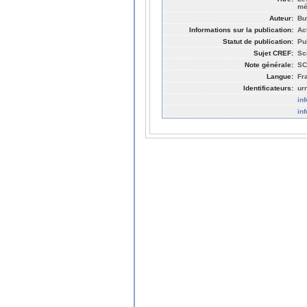
mé
Auteur:
Bu
Informations sur la publication:
Ac
Statut de publication:
Pu
Sujet CREF:
Sc
Note générale:
SC
Langue:
Fr
Identificateurs:
ur
in
in