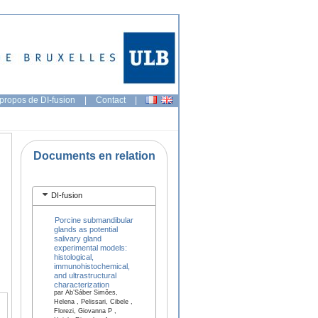
propos de DI-fusion
|
Contact
|
Documents en relation
DI-fusion
Porcine submandibular
glands as potential
salivary gland
experimental models:
histological,
immunohistochemical,
and ultrastructural
characterization
par Ab’Sáber Simões,
Helena , Pelissari, Cibele ,
Florezi, Giovanna P ,