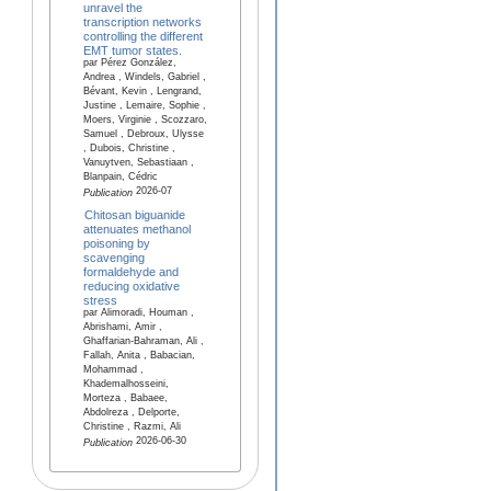
unravel the
transcription networks
controlling the different
EMT tumor states.
par Pérez González,
Andrea , Windels, Gabriel ,
Bévant, Kevin , Lengrand,
Justine , Lemaire, Sophie ,
Moers, Virginie , Scozzaro,
Samuel , Debroux, Ulysse
, Dubois, Christine ,
Vanuytven, Sebastiaan ,
Blanpain, Cédric
2026-07
Publication
Chitosan biguanide
attenuates methanol
poisoning by
scavenging
formaldehyde and
reducing oxidative
stress
par Alimoradi, Houman ,
Abrishami, Amir ,
Ghaffarian-Bahraman, Ali ,
Fallah, Anita , Babacian,
Mohammad ,
Khademalhosseini,
Morteza , Babaee,
Abdolreza , Delporte,
Christine , Razmi, Ali
2026-06-30
Publication