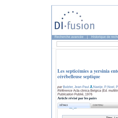
Recherche avancée
|
Historique de rec
Les septicémies a yersinia en
cérébelleuse septique
par
Butzler, Jean-Paul
;Naeije, P.
;Noel, 
Référence
Acta clinica Belgica (Ed. multil
Publication
Publié, 1976
Article révisé par les pairs
DÉTAILS
CONTENU
Titre:
Le