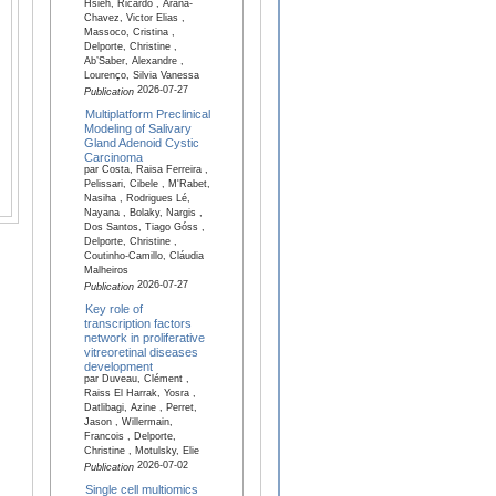
Hsieh, Ricardo , Arana-
Chavez, Victor Elias ,
Massoco, Cristina ,
Delporte, Christine ,
Ab’Saber, Alexandre ,
Lourenço, Silvia Vanessa
2026-07-27
Publication
Multiplatform Preclinical
Modeling of Salivary
Gland Adenoid Cystic
Carcinoma
par Costa, Raisa Ferreira ,
Pelissari, Cibele , M'Rabet,
Nasiha , Rodrigues Lé,
Nayana , Bolaky, Nargis ,
Dos Santos, Tiago Góss ,
Delporte, Christine ,
Coutinho-Camillo, Cláudia
Malheiros
2026-07-27
Publication
Key role of
transcription factors
network in proliferative
vitreoretinal diseases
development
par Duveau, Clément ,
Raiss El Harrak, Yosra ,
Datlibagi, Azine , Perret,
Jason , Willermain,
Francois , Delporte,
Christine , Motulsky, Elie
2026-07-02
Publication
Single cell multiomics