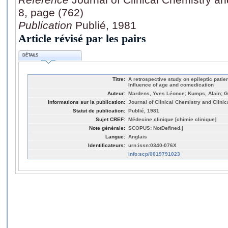
8, page (762)
Publication
Publié, 1981
Article révisé par les pairs
DÉTAILS
Titre:
A retrospective study on epileptic pati
Influence of age and comedication
Auteur:
Mardens, Yves Léonce; Kumps, Alain; G
Informations sur la publication:
Journal of Clinical Chemistry and Clinic
Statut de publication:
Publié, 1981
Sujet CREF:
Médecine clinique [chimie clinique]
Note générale:
SCOPUS: NotDefined.j
Langue:
Anglais
Identificateurs:
urn:issn:0340-076X
info:scp/0019791023