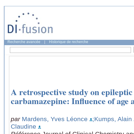
Recherche avancée
|
Historique de recherche
A retrospective study on epileptic
carbamazepine: Influence of age 
par
Mardens, Yves Léonce
;Kumps, Alain
Claudine
Référence
Journal of Clinical Chemistry an