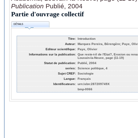
Publication
Publié, 2004
Partie d'ouvrage collectif
DÉTAILS
Titre:
Introduction
Auteur:
Marques Pereira, Bérengère; Paye, Oliv
Editeur scientifique:
Paye, Olivier
Informations sur la publication:
Que reste-t-il de l'Etat?, Erosion ou re
Louvain-la-Neuve, page (11-19)
Statut de publication:
Publié, 2004
series:
Science politique, 4
Sujet CREF:
Sociologie
Langue:
Français
Identificateurs:
urn:isbn:287209749X
bmp-0066