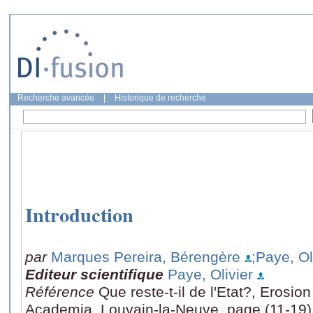
Recherche avancée
|
Historique de recherche
Introduction
par
Marques Pereira, Bérengère
;Paye, Ol
Editeur scientifique
Paye, Olivier
Référence
Que reste-t-il de l'Etat?, Erosio
Academia, Louvain-la-Neuve, page (11-19)