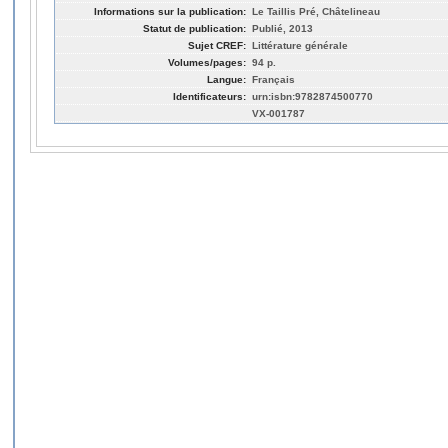
Informations sur la publication:
Le Taillis Pré, Châtelineau
Statut de publication:
Publié, 2013
Sujet CREF:
Littérature générale
Volumes/pages:
94 p.
Langue:
Français
Identificateurs:
urn:isbn:9782874500770
VX-001787