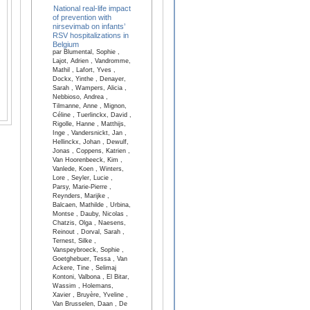
National real-life impact
of prevention with
nirsevimab on infants’
RSV hospitalizations in
Belgium
par Blumental, Sophie ,
Lajot, Adrien , Vandromme,
Mathil , Lafort, Yves ,
Dockx, Yinthe , Denayer,
Sarah , Wampers, Alicia ,
Nebbioso, Andrea ,
Tilmanne, Anne , Mignon,
Céline , Tuerlinckx, David ,
Rigolle, Hanne , Matthijs,
Inge , Vandersnickt, Jan ,
Hellinckx, Johan , Dewulf,
Jonas , Coppens, Katrien ,
Van Hoorenbeeck, Kim ,
Vanlede, Koen , Winters,
Lore , Seyler, Lucie ,
Parsy, Marie-Pierre ,
Reynders, Marijke ,
Balcaen, Mathilde , Urbina,
Montse , Dauby, Nicolas ,
Chatzis, Olga , Naesens,
Reinout , Dorval, Sarah ,
Ternest, Silke ,
Vanspeybroeck, Sophie ,
Goetghebuer, Tessa , Van
Ackere, Tine , Selimaj
Kontoni, Valbona , El Bitar,
Wassim , Holemans,
Xavier , Bruyère, Yveline ,
Van Brusselen, Daan , De