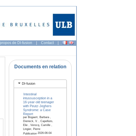
propos de DI-fusion
|
Contact
|
Documents en relation
DI-fusion
Intestinal
intussusception in a
16-year-old teenager
with Peutz-Jeghers
Syndrome: a Case
Report
par Bogaert, Barbara ,
Dierieck, V. , Capelluto,
Elie , Verocq, Camille ,
Lingier, Pierre
2026-06-04
Publication