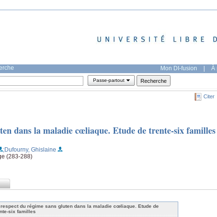
herche
Mon DI-fusion
|
À 
Passe-partout
Citer
ten dans la maladie cœliaque. Etude de trente-six familles
;Dufourny, Ghislaine
age (283-288)
 respect du régime sans gluten dans la maladie cœliaque. Etude de
nte-six familles