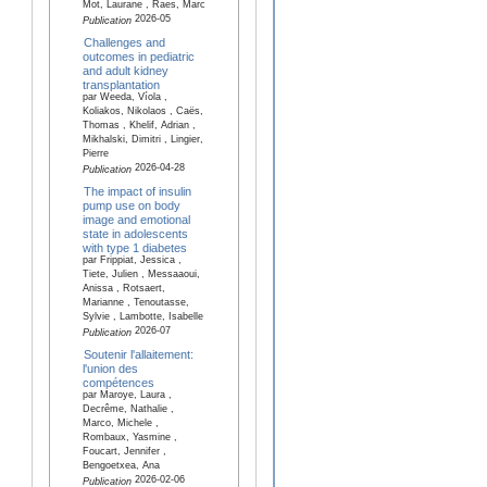
Mot, Laurane , Raes, Marc
2026-05
Publication
Challenges and
outcomes in pediatric
and adult kidney
transplantation
par Weeda, Víola ,
Koliakos, Nikolaos , Caës,
Thomas , Khelif, Adrian ,
Mikhalski, Dimitri , Lingier,
Pierre
2026-04-28
Publication
The impact of insulin
pump use on body
image and emotional
state in adolescents
with type 1 diabetes
par Frippiat, Jessica ,
Tiete, Julien , Messaaoui,
Anissa , Rotsaert,
Marianne , Tenoutasse,
Sylvie , Lambotte, Isabelle
2026-07
Publication
Soutenir l'allaitement:
l'union des
compétences
par Maroye, Laura ,
Decrême, Nathalie ,
Marco, Michele ,
Rombaux, Yasmine ,
Foucart, Jennifer ,
Bengoetxea, Ana
2026-02-06
Publication