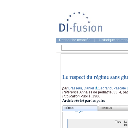
Recherche avancée
|
Historique de rec
Le respect du régime sans glu
par
Brasseur, Daniel
;Legrand, Pascale
Référence
Annales de pédiatrie, 33, 4, p
Publication
Publié, 1986
Article révisé par les pairs
DÉTAILS
CONTENU
Titre:
Le
tre