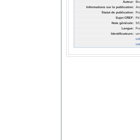
Auteur:
Br
Informations sur la publication:
An
Statut de publication:
Pu
Sujet CREF:
Pé
Note générale:
SC
Langue:
Fr
Identificateurs:
ur
in
in