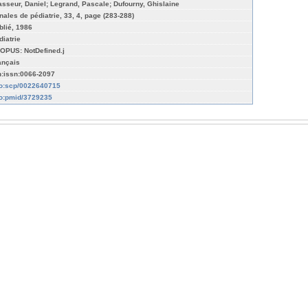
asseur, Daniel; Legrand, Pascale; Dufourny, Ghislaine
nales de pédiatrie, 33, 4, page (283-288)
blié, 1986
diatrie
OPUS: NotDefined.j
ançais
n:issn:0066-2097
fo:scp/0022640715
fo:pmid/3729235