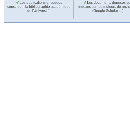
Les publications encodées
Les documents déposés so
constituent la bibliographie académique
indexés par les moteurs de rech
de l'Université.
(Google Scholar,…).