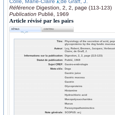
Colle, Marie-Claire
;de Graff, J.
Référence
Digestion, 2, 2, page (113-123)
Publication
Publié, 1969
Article révisé par les pairs
DÉTAILS
CONTENU
Titre:
Physiology of the secretion of acid, pe
glycoproteins by the dog fundic mucosa
Auteur:
Ley, Robert; Bremen, Jacques; Verbeust
Claire; de Graff, J.
Informations sur la publication:
Digestion, 2, 2, page (113-123)
Statut de publication:
Publié, 1969
Sujet CREF:
Gastro-entérologie
Mots-clés:
Dogs
Gastric juice
Gastric mucosa
Gastrin
Glycoproteins
Histamine
Hydrochloric acid
Mucopolysaccharides
Mucus
Parasympathomimctics
Note générale:
SCOPUS: ar.j