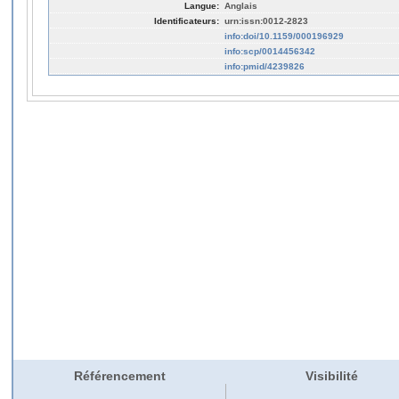
Langue:
Anglais
Identificateurs:
urn:issn:0012-2823
info:doi/10.1159/000196929
info:scp/0014456342
info:pmid/4239826
Référencement
Visibilité