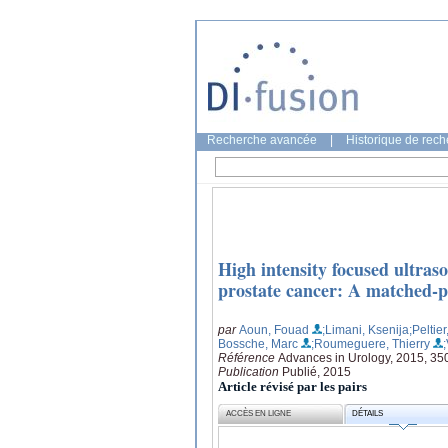
Recherche avancée
|
Historique de rec
High intensity focused ultras
prostate cancer: A matched-p
par
Aoun, Fouad
;Limani, Ksenija
;Peltie
Bossche, Marc
;Roumeguere, Thierry
Référence
Advances in Urology, 2015, 3
Publication
Publié, 2015
Article révisé par les pairs
ACCÈS EN LIGNE
DÉTAILS