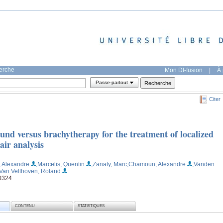
herche
Mon DI-fusion
|
À 
Passe-partout
Citer
ound versus brachytherapy for the treatment of localized
air analysis
r, Alexandre
;Marcelis, Quentin
;Zanaty, Marc
;Chamoun, Alexandre
;Vanden
;Van Velthoven, Roland
50324
CONTENU
STATISTIQUES