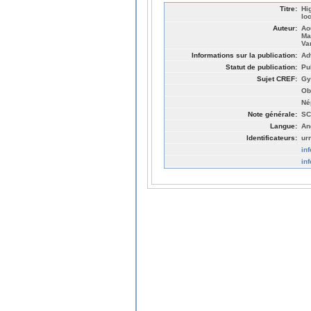
Titre:
Hi
lo
Auteur:
Ao
Ma
Va
Informations sur la publication:
Ad
Statut de publication:
Pu
Sujet CREF:
Gy
Ob
Né
Note générale:
SC
Langue:
An
Identificateurs:
ur
in
in