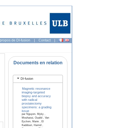
propos de DI-fusion
|
Contact
|
Documents en relation
DI-fusion
Magnetic resonance
imaging-targeted
biopsy and accuracy
with radical
prostatectomy
specimens: a grading
issue
par Nguyen, Myky ,
Mouhaoui, Oualid , Van
Eycken, Marie , El
Kaddouri, Hamid ,