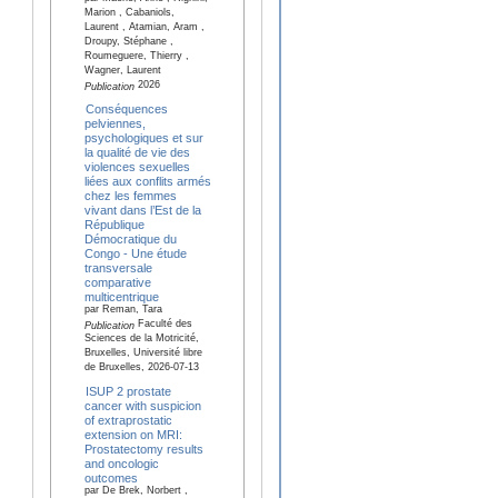
Marion , Cabaniols,
Laurent , Atamian, Aram ,
Droupy, Stéphane ,
Roumeguere, Thierry ,
Wagner, Laurent
2026
Publication
Conséquences
pelviennes,
psychologiques et sur
la qualité de vie des
violences sexuelles
liées aux conflits armés
chez les femmes
vivant dans l’Est de la
République
Démocratique du
Congo - Une étude
transversale
comparative
multicentrique
par Reman, Tara
Faculté des
Publication
Sciences de la Motricité,
Bruxelles, Université libre
de Bruxelles, 2026-07-13
ISUP 2 prostate
cancer with suspicion
of extraprostatic
extension on MRI:
Prostatectomy results
and oncologic
outcomes
par De Brek, Norbert ,