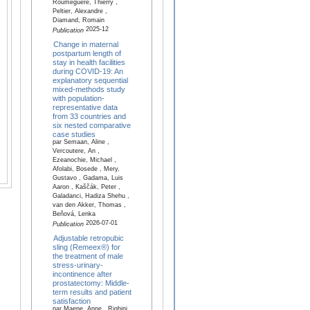
Roumeguere, Thierry ,
Peltier, Alexandre ,
Diamand, Romain
2025-12
Publication
Change in maternal
postpartum length of
stay in health facilities
during COVID-19: An
explanatory sequential
mixed-methods study
with population-
representative data
from 33 countries and
six nested comparative
case studies
par Semaan, Aline ,
Vercoutere, An ,
Ezeanochie, Michael ,
Afolabi, Bosede , Mery,
Gustavo , Gadama, Luis
Aaron , Kaščák, Peter ,
Galadanci, Hadiza Shehu ,
van den Akker, Thomas ,
Beňová, Lenka
2026-07-01
Publication
Adjustable retropubic
sling (Remeex®) for
the treatment of male
stress-urinary-
incontinence after
prostatectomy: Middle-
term results and patient
satisfaction
par Maene, Anne , Righini,