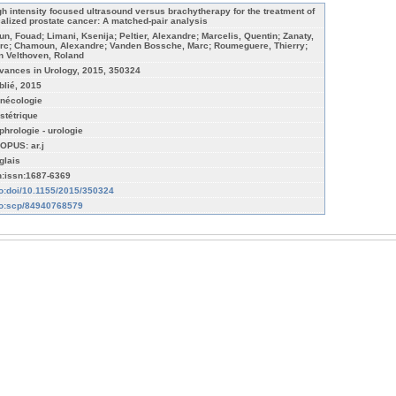
gh intensity focused ultrasound versus brachytherapy for the treatment of
calized prostate cancer: A matched-pair analysis
un, Fouad; Limani, Ksenija; Peltier, Alexandre; Marcelis, Quentin; Zanaty,
rc; Chamoun, Alexandre; Vanden Bossche, Marc; Roumeguere, Thierry;
n Velthoven, Roland
vances in Urology, 2015, 350324
blié, 2015
nécologie
stétrique
phrologie - urologie
OPUS: ar.j
glais
n:issn:1687-6369
fo:doi/10.1155/2015/350324
fo:scp/84940768579