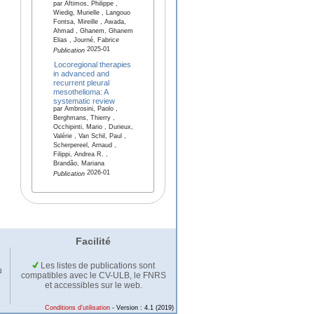
par Aftimos, Philippe ,
Wiedig, Murielle , Langouo
Fontsa, Mireille , Awada,
Ahmad , Ghanem, Ghanem
Elias , Journé, Fabrice
2025-01
Publication
Locoregional therapies
in advanced and
recurrent pleural
mesothelioma: A
systematic review
par Ambrosini, Paolo ,
Berghmans, Thierry ,
Occhipinti, Mario , Durieux,
Valérie , Van Schil, Paul ,
Scherpereel, Arnaud ,
Filippi, Andrea R. ,
Brandão, Mariana
2026-01
Publication
Facilité
Les listes de publications sont
u
compatibles avec le CV-ULB, le FNRS
et accessibles sur le web.
Conditions d'utilisation
- Version : 4.1 (2019)