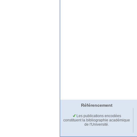
Référencement
Les publications encodées
constituent la bibliographie académique
de l'Université.