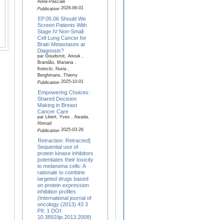
Anne-Pascale
2026-06-01
Publication
EP.05.06 Should We
Screen Patients With
Stage IV Non-Small
Cell Lung Cancer for
Brain Metastases at
Diagnosis?
par Goudsmit, Anouk ,
Brandão, Mariana ,
Kotecki, Nuria ,
Berghmans, Thierry
2025-10-01
Publication
Empowering Choices:
Shared Decision
Making in Breast
Cancer Care
par Libert, Yves , Awada,
Ahmad
2025-03-26
Publication
Retraction: Retracted]
Sequential use of
protein kinase inhibitors
potentiates their toxicity
to melanoma cells: A
rationale to combine
targeted drugs based
on protein expression
inhibition profiles
(International journal of
oncology (2013) 43 3
PII: 1 DOI:
10.3892/ijo.2013.2008)