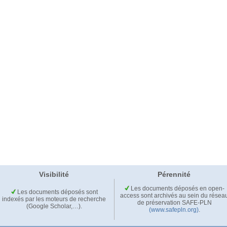
Visibilité
Pérennité
Les documents déposés en open-
Les documents déposés sont
access sont archivés au sein du résea
indexés par les moteurs de recherche
de préservation SAFE-PLN
(Google Scholar,…).
(www.safepln.org)
.