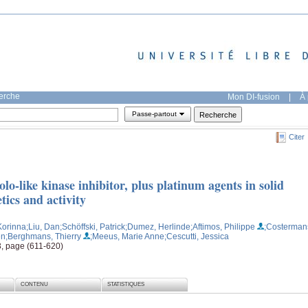
herche
Mon DI-fusion
|
À 
Passe-partout
Citer
Polo-like kinase inhibitor, plus platinum agents in solid
ics and activity
 Korinna
;Liu, Dan
;Schöffski, Patrick
;Dumez, Herlinde
;Aftimos, Philippe
;Costerman
en
;Berghmans, Thierry
;Meeus, Marie Anne
;Cescutti, Jessica
3, page (611-620)
CONTENU
STATISTIQUES