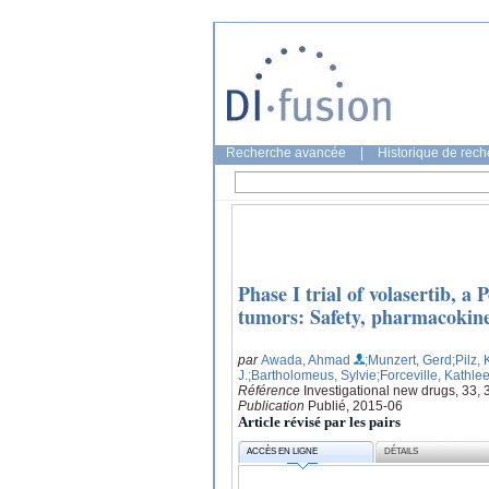
Recherche avancée
|
Historique de rec
Phase I trial of volasertib, a 
tumors: Safety, pharmacokinet
par
Awada, Ahmad
;Munzert, Gerd
;Pilz,
J.
;Bartholomeus, Sylvie
;Forceville, Kathle
Référence
Investigational new drugs, 33, 
Publication
Publié, 2015-06
Article révisé par les pairs
ACCÈS EN LIGNE
DÉTAILS