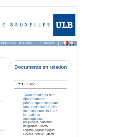
propos de DI-fusion
|
Contact
|
Documents en relation
DI-fusion
Caractéristiques des
épanchements
s,
péricardiques imposant
une admission à l’unité
de soins intensifs chez
les patients
oncologiques
par Decoux, Amandine ,
Berghmans, Thierry ,
Grigoriu, Bogdan Dragos ,
Lieveke, Ameye , Meert,