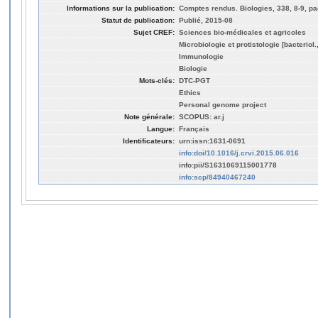
Informations sur la publication:
Comptes rendus. Biologies, 338, 8-9, pa
Statut de publication:
Publié, 2015-08
Sujet CREF:
Sciences bio-médicales et agricoles
Microbiologie et protistologie [bacteriol
Immunologie
Biologie
Mots-clés:
DTC-PGT
Ethics
Personal genome project
Note générale:
SCOPUS: ar.j
Langue:
Français
Identificateurs:
urn:issn:1631-0691
info:doi/10.1016/j.crvi.2015.06.016
info:pii/S1631069115001778
info:scp/84940467240