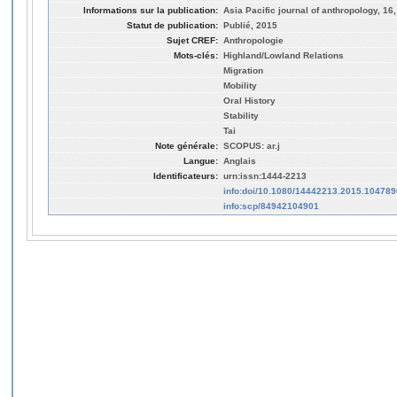
Informations sur la publication:
Asia Pacific journal of anthropology, 16,
Statut de publication:
Publié, 2015
Sujet CREF:
Anthropologie
Mots-clés:
Highland/Lowland Relations
Migration
Mobility
Oral History
Stability
Tai
Note générale:
SCOPUS: ar.j
Langue:
Anglais
Identificateurs:
urn:issn:1444-2213
info:doi/10.1080/14442213.2015.104789
info:scp/84942104901