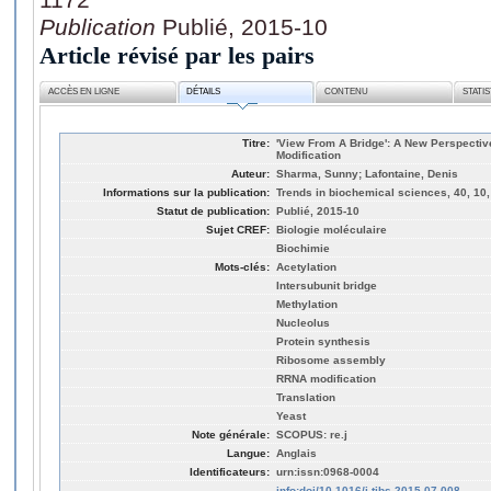
Publication
Publié, 2015-10
Article révisé par les pairs
ACCÈS EN LIGNE
DÉTAILS
CONTENU
STATI
Titre:
'View From A Bridge': A New Perspecti
Modification
Auteur:
Sharma, Sunny; Lafontaine, Denis
Informations sur la publication:
Trends in biochemical sciences, 40, 10,
Statut de publication:
Publié, 2015-10
Sujet CREF:
Biologie moléculaire
Biochimie
Mots-clés:
Acetylation
Intersubunit bridge
Methylation
Nucleolus
Protein synthesis
Ribosome assembly
RRNA modification
Translation
Yeast
Note générale:
SCOPUS: re.j
Langue:
Anglais
Identificateurs:
urn:issn:0968-0004
info:doi/10.1016/j.tibs.2015.07.008