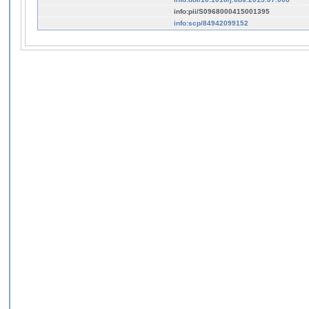
info:pii/S0968000415001395
info:scp/84942099152