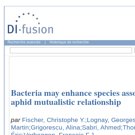
Recherche avancée
|
Historique de recherche
Bacteria may enhance species asso
aphid mutualistic relationship
par
Fischer, Christophe Y.
;Lognay, Georges
Martin
;Grigorescu, Alina
;Sabri, Ahmed
;Thon
Éric
;Verheggen, François F.J.