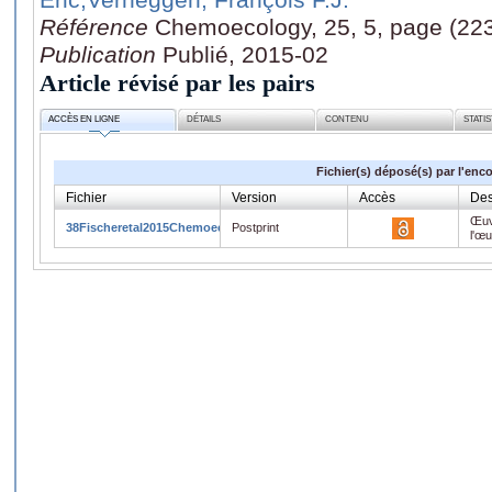
Référence
Chemoecology, 25, 5, page (22
Publication
Publié, 2015-02
Article révisé par les pairs
ACCÈS EN LIGNE
DÉTAILS
CONTENU
STATI
Fichier(s) déposé(s) par l'enc
Fichier
Version
Accès
Des
Œuv
38Fischeretal2015Chemoecology.pdf
Postprint
l'œ