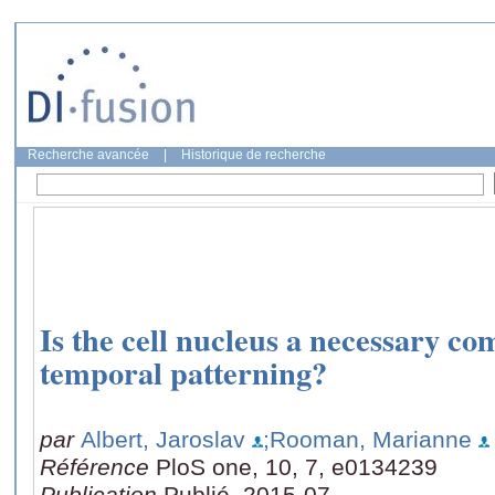
Recherche avancée
|
Historique de recherche
Is the cell nucleus a necessary co
temporal patterning?
par
Albert, Jaroslav
;Rooman, Marianne
Référence
PloS one, 10, 7, e0134239
Publication
Publié, 2015-07