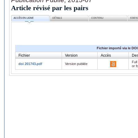
Article révisé par les pairs
ACCÈS EN LIGNE
DÉTAILS
CONTENU
STATI
Fichier importé via le DOI
Fichier
Version
Accès
Des
Full
doi 201743.pdf
Version publiée
or f