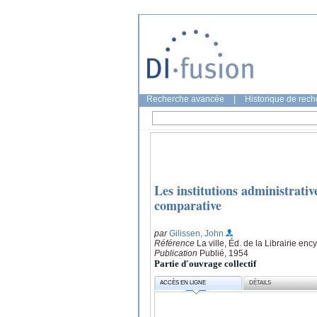
Recherche avancée
|
Historique de rec
Les institutions administrative
comparative
par
Gilissen, John
Référence
La ville, Éd. de la Librairie enc
Publication
Publié, 1954
Partie d'ouvrage collectif
ACCÈS EN LIGNE
DÉTAILS