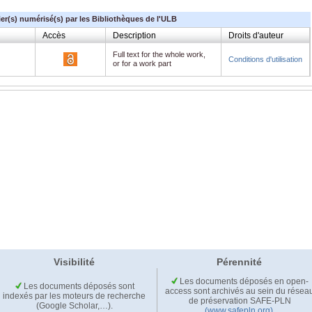
ier(s) numérisé(s) par les Bibliothèques de l'ULB
Accès
Description
Droits d'auteur
Full text for the whole work,
Conditions d'utilisation
or for a work part
Visibilité
Pérennité
Les documents déposés en open-
Les documents déposés sont
access sont archivés au sein du résea
indexés par les moteurs de recherche
de préservation SAFE-PLN
(Google Scholar,…).
(www.safepln.org)
.