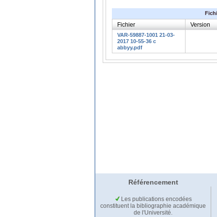
Fich
Fichier
Version
VAR-59887-1001 21-03-
2017 10-55-36 c
abbyy.pdf
Référencement
Les publications encodées
constituent la bibliographie académique
de l'Université.