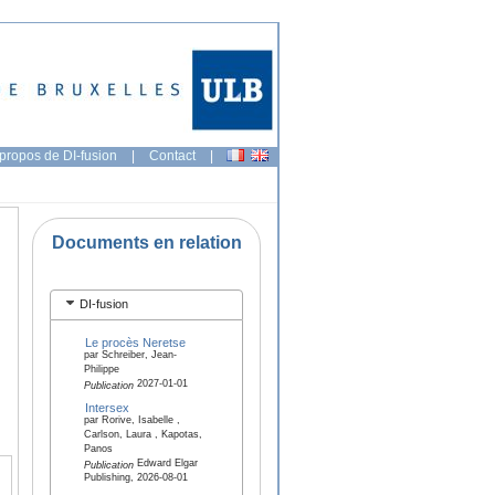
propos de DI-fusion
|
Contact
|
Documents en relation
DI-fusion
Le procès Neretse
par Schreiber, Jean-
Philippe
2027-01-01
Publication
Intersex
par Rorive, Isabelle ,
Carlson, Laura , Kapotas,
Panos
Edward Elgar
Publication
Publishing, 2026-08-01