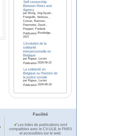
Self-censorship:
Between Risks and
Agency
par Wong, Jing-Syuan ,
Frangville, Vanessa ,
Coman, Ramona ,
Paternotte, David ,
Ponjaert, Frederik
Routledge,
Publication
2027
L’évolution de la
solidarité
interpersonnelle en
Belgique
par Rigaux, Lucien
2026-06-22
Publication
La solidarité en
Belgique ou l’histoire de
la justice sociale
par Rigaux, Lucien
2026-06-18
Publication
Facilité
Les listes de publications sont
u
compatibles avec le CV-ULB, le FNRS
et accessibles sur le web.