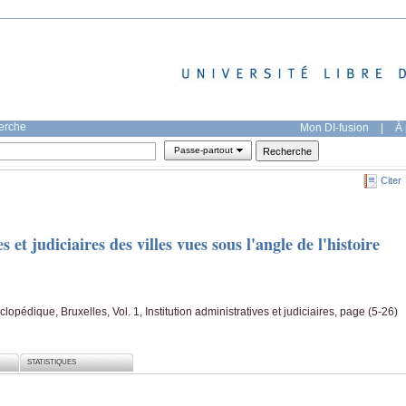
herche
Mon DI-fusion
|
À 
Passe-partout
Citer
s et judiciaires des villes vues sous l'angle de l'histoire
yclopédique, Bruxelles, Vol. 1, Institution administratives et judiciaires, page (5-26)
STATISTIQUES