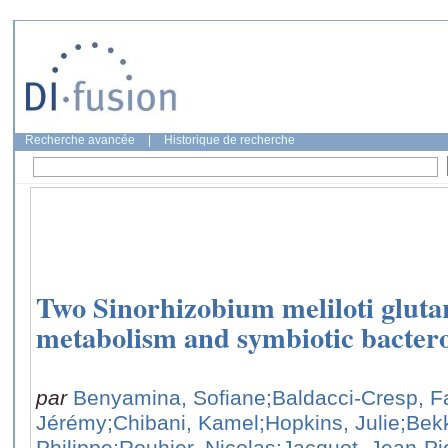
Recherche avancée
|
Historique de recherche
Two Sinorhizobium meliloti gluta
metabolism and symbiotic bacteroi
par
Benyamina, Sofiane
;Baldacci-Cresp, F
Jérémy
;Chibani, Kamel
;Hopkins, Julie
;Bek
Philippe
;Rouhier, Nicolas
;Jacquot, Jean-Pi