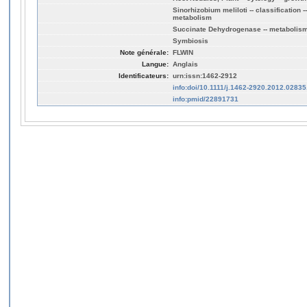
Sinorhizobium meliloti -- classification 
metabolism
Succinate Dehydrogenase -- metabolis
Symbiosis
Note générale:
FLWIN
Langue:
Anglais
Identificateurs:
urn:issn:1462-2912
info:doi/10.1111/j.1462-2920.2012.02835
info:pmid/22891731