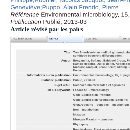
Geneviève
;Puppo, Alain
;Frendo, Pierre
Référence
Environmental microbiology, 15,
Publication
Publié, 2013-03
Article révisé par les pairs
ACCÈS EN LIGNE
DÉTAILS
CONTENU
STATI
Titre:
Two Sinorhizobium meliloti glutaredoxi
symbiotic bacteroid differentiation.
Auteur:
Benyamina, Sofiane; Baldacci-Cresp, Fa
Kamel; Hopkins, Julie; Bekki, Abdelkader
Nicolas; Jacquot, Jean-Pierre; Alloing,
Pierre
Informations sur la publication:
Environmental microbiology, 15, 3, page
Statut de publication:
Publié, 2013-03
Sujet CREF:
Sciences bio-médicales et agricoles
MeSH keywords:
Fabaceae -- microbiology
Gene Expression Profiling
Gene Expression Regulation, Bacterial
Glutaredoxins -- genetics -- metabolism
Iron -- metabolism
Mutation
Nitrogen Fixation -- genetics
Phylogeny
Root Nodules, Plant -- cytology -- growt