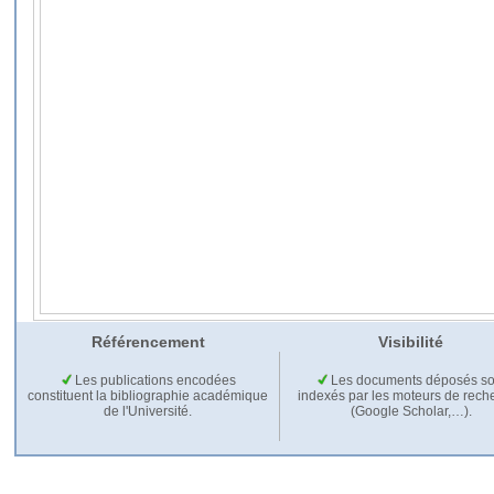
Référencement
Visibilité
Les publications encodées
Les documents déposés so
constituent la bibliographie académique
indexés par les moteurs de rech
de l'Université.
(Google Scholar,…).