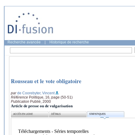
Recherche avancée
|
Historique de recherche
Rousseau et le vote obligatoire
par
de Coorebyter, Vincent
Référence
Politique, 16, page (50-51)
Publication
Publié, 2000
Article de presse ou de vulgarisation
ACCÈS EN LIGNE
DÉTAILS
STATISTIQUES