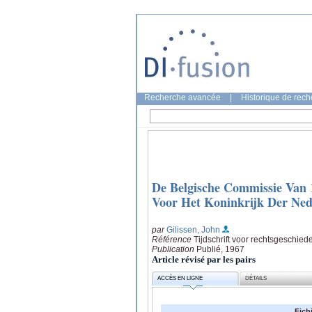
Recherche avancée
|
Historique de rec
De Belgische Commissie Van 
Voor Het Koninkrijk Der Ne
par
Gilissen, John
Référence
Tijdschrift voor rechtsgeschied
Publication
Publié, 1967
Article révisé par les pairs
ACCÈS EN LIGNE
DÉTAILS
Fich