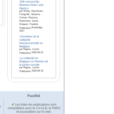
Self-censorship:
Between Risks and
Agency
par Wong, Jing-Syuan ,
Frangville, Vanessa ,
Coman, Ramona ,
Paternotte, David ,
Ponjaert, Frederik
Routledge,
Publication
2027
L’évolution de la
solidarité
interpersonnelle en
Belgique
par Rigaux, Lucien
2026-06-22
Publication
La solidarité en
Belgique ou l’histoire de
la justice sociale
par Rigaux, Lucien
2026-06-18
Publication
Facilité
Les listes de publications sont
u
compatibles avec le CV-ULB, le FNRS
et accessibles sur le web.