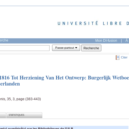
herche
Mon DI-fusion
|
À 
Passe-partout
Citer
1816 Tot Herziening Van Het Ontwerp: Burgerlijk Wetbo
derlanden
enis, 35, 3, page (383-443)
STATISTIQUES
ier(s) numérisé(s) par les Bibliothèques de l'ULB