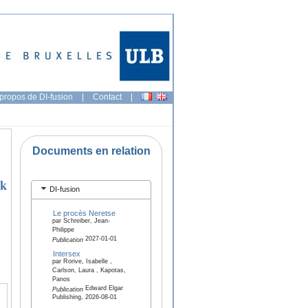
propos de DI-fusion
|
Contact
|
Documents en relation
ek
DI-fusion
Le procès Neretse
par Schreiber, Jean-
Philippe
2027-01-01
Publication
Intersex
par Rorive, Isabelle ,
Carlson, Laura , Kapotas,
Panos
Edward Elgar
Publication
Publishing, 2026-08-01