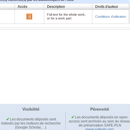
Accès
Description
Droits d'auteur
Full text for the whole work,
Conditions d'utilisation
or for a work part
Visibilité
Pérennité
Les documents déposés en open-
Les documents déposés sont
access sont archivés au sein du résea
indexés par les moteurs de recherche
de préservation SAFE-PLN
(Google Scholar,…).
(www.safepln.org)
.