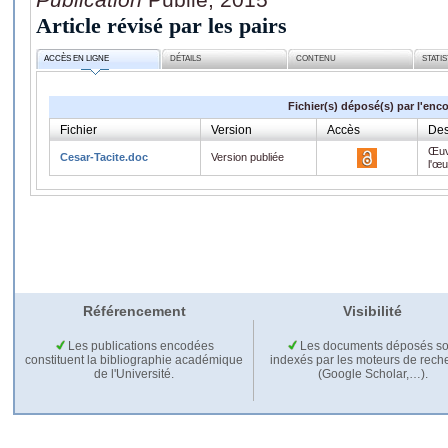
Article révisé par les pairs
ACCÈS EN LIGNE
DÉTAILS
CONTENU
STATI
Fichier(s) déposé(s) par l'enc
Fichier
Version
Accès
Des
Œuv
Cesar-Tacite.doc
Version publiée
l'œ
Référencement
Visibilité
Les publications encodées
Les documents déposés so
constituent la bibliographie académique
indexés par les moteurs de rech
de l'Université.
(Google Scholar,…).