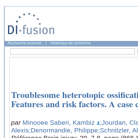
Recherche avancée
|
Historique de recherche
Troublesome heterotopic ossificat
Features and risk factors. A case 
par
Minooee Saberi, Kambiz
;Jourdan, Cla
Alexis
;Denormandie, Philippe
;Schnitzler, A
Référence
Brain injury, 29, 7-8, page (866-