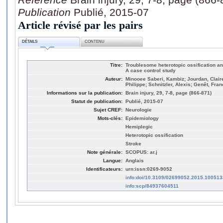
Publication
Publié, 2015-07
Article révisé par les pairs
DÉTAILS
CONTENU
Titre:
Troublesome heterotopic ossification an
A case control study
Auteur:
Minooee Saberi, Kambiz; Jourdan, Clair
Philippe; Schnitzler, Alexis; Genêt, Fran
Informations sur la publication:
Brain injury, 29, 7-8, page (866-871)
Statut de publication:
Publié, 2015-07
Sujet CREF:
Neurologie
Mots-clés:
Epidemiology
Hemiplegic
Heterotopic ossification
Stroke
Note générale:
SCOPUS: ar.j
Langue:
Anglais
Identificateurs:
urn:issn:0269-9052
info:doi/10.3109/02699052.2015.100513
info:scp/84937604511