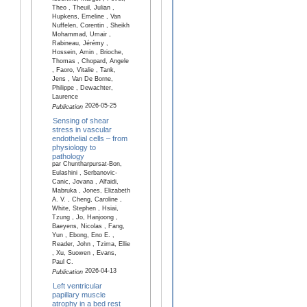
Theo , Theuil, Julian ,
Hupkens, Emeline , Van
Nuffelen, Corentin , Sheikh
Mohammad, Umair ,
Rabineau, Jérémy ,
Hossein, Amin , Brioche,
Thomas , Chopard, Angele
, Faoro, Vitalie , Tank,
Jens , Van De Borne,
Philippe , Dewachter,
Laurence
2026-05-25
Publication
Sensing of shear
stress in vascular
endothelial cells – from
physiology to
pathology
par Chuntharpursat-Bon,
Eulashini , Serbanovic-
Canic, Jovana , Alfaidi,
Mabruka , Jones, Elizabeth
A. V. , Cheng, Caroline ,
White, Stephen , Hsiai,
Tzung , Jo, Hanjoong ,
Baeyens, Nicolas , Fang,
Yun , Ebong, Eno E. ,
Reader, John , Tzima, Ellie
, Xu, Suowen , Evans,
Paul C.
2026-04-13
Publication
Left ventricular
papillary muscle
atrophy in a bed rest