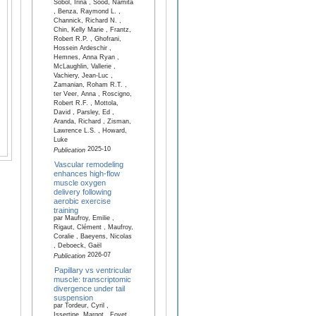
Sobol, Irina , Sood, Namita
, Benza, Raymond L. ,
Channick, Richard N. ,
Chin, Kelly Marie , Frantz,
Robert R.P. , Ghofrani,
Hossein Ardeschir ,
Hemnes, Anna Ryan ,
McLaughlin, Vallerie ,
Vachiery, Jean-Luc ,
Zamanian, Roham R.T. ,
ter Veer, Anna , Roscigno,
Robert R.F. , Mottola,
David , Parsley, Ed ,
Aranda, Richard , Zisman,
Lawrence L.S. , Howard,
Luke
2025-10
Publication
Vascular remodeling
enhances high-flow
muscle oxygen
delivery following
aerobic exercise
training
par Maufroy, Emilie ,
Rigaut, Clément , Maufroy,
Coralie , Baeyens, Nicolas
, Deboeck, Gaël
2026-07
Publication
Papillary vs ventricular
muscle: transcriptomic
divergence under tail
suspension
par Tordeur, Cyril ,
Issertine, Margot , Fovet,