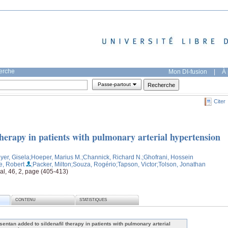
herche
Mon DI-fusion
|
À 
Passe-partout
Citer
therapy in patients with pulmonary arterial hypertension
yer, Gisela
;Hoeper, Marius M.
;Channick, Richard N.
;Ghofrani, Hossein
e, Robert
;Packer, Milton
;Souza, Rogério
;Tapson, Victor
;Tolson, Jonathan
al, 46, 2, page (405-413)
CONTENU
STATISTIQUES
sentan added to sildenafil therapy in patients with pulmonary arterial