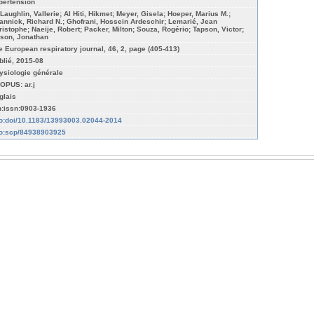
pertension
Laughlin, Vallerie; Al Hiti, Hikmet; Meyer, Gisela; Hoeper, Marius M.;
annick, Richard N.; Ghofrani, Hossein Ardeschir; Lemarié, Jean
ristophe; Naeije, Robert; Packer, Milton; Souza, Rogério; Tapson, Victor;
lson, Jonathan
e European respiratory journal, 46, 2, page (405-413)
blié, 2015-08
ysiologie générale
OPUS: ar.j
glais
n:issn:0903-1936
fo:doi/10.1183/13993003.02044-2014
fo:scp/84938903925