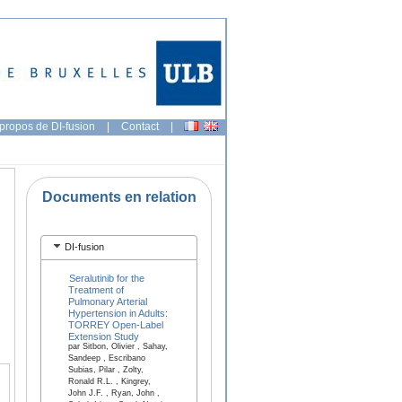
propos de DI-fusion
|
Contact
|
Documents en relation
DI-fusion
Seralutinib for the
Treatment of
Pulmonary Arterial
Hypertension in Adults:
TORREY Open-Label
Extension Study
par Sitbon, Olivier , Sahay,
Sandeep , Escribano
Subias, Pilar , Zolty,
Ronald R.L. , Kingrey,
John J.F. , Ryan, John ,