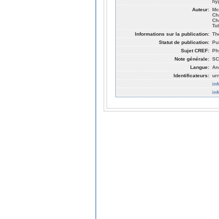
hy
Auteur:
Mc
Ch
Ch
To
Informations sur la publication:
Th
Statut de publication:
Pu
Sujet CREF:
Ph
Note générale:
SC
Langue:
An
Identificateurs:
ur
in
in