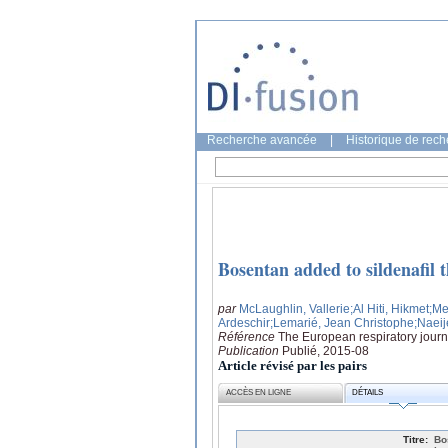
Recherche avancée
|
Historique de rec
Bosentan added to sildenafil 
par
McLaughlin, Vallerie
;Al Hiti, Hikmet
;Me
Ardeschir
;Lemarié, Jean Christophe
;Naeij
Référence
The European respiratory journ
Publication
Publié, 2015-08
Article révisé par les pairs
ACCÈS EN LIGNE
DÉTAILS
Titre:
Bo