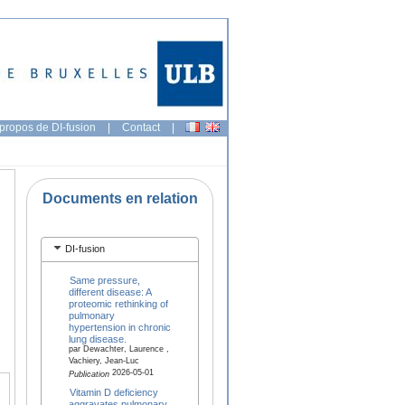
propos de DI-fusion
|
Contact
|
Documents en relation
DI-fusion
Same pressure,
different disease: A
proteomic rethinking of
pulmonary
hypertension in chronic
lung disease.
par Dewachter, Laurence ,
Vachiery, Jean-Luc
2026-05-01
Publication
Vitamin D deficiency
aggravates pulmonary