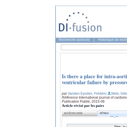
Recherche avancée
|
Historique de rec
Is there a place for intra-aor
ventricular failure by pressu
par
Vanden Eynden, Frédéric
;Mets, Gill
Référence
International journal of cardio
Publication
Publié, 2015-08
Article révisé par les pairs
ACCÈS EN LIGNE
DÉTAILS
Titre:
Is