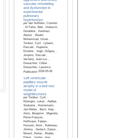
vascular remodeling
and dysfunction in
experimental
pulmonary
hypertension
par Van Nuffelen, Corentin
, El Fahsi, Bilal , Hubesch,
Geraldine , Hanthazi,
Alienor , Sheikh
Mohammad, Umair ,
Tordeur, Cyril , Lybaert,
Pascale , Hupkens,
Emeline , Vegh, Grégory ,
Jespers, Pascale ,
Vachiery, Jean-Luc ,
Dewachter, Céline ,
Dewachter, Laurence
2026-05-06
Publication
Left ventricular
papillary muscle
atrophy in a bed rest
model of
weightlessness
par Tordeur, Cyril ,
Kloesges, Lukas , Aabbar,
Soukaina , Hoenemann,
Jan-Niklas , Bach, Anja ,
Aretz, Benjamin , Migeotte,
Pierre-François ,
Hoffmann, Fabian ,
Hossein, Amin , Rabineau,
Jérémy , Gerlach, Darius ,
Moestl, Stefan , Mulder,
Edwin , Jordan, Jens ,