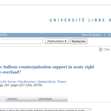
herche
Mon DI-fusion
|
À 
Passe-partout
Citer
tic balloon counterpulsation support in acute right
re-overload?
es
;De Somer, Filip
;Bouchez, Stefaan
;Bové, Thierry
logy, 197, page (227-234), 20750
CONTENU
STATISTIQUES
 there a place for intra-aortic balloon counterpulsation support in acute