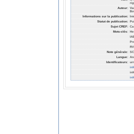
ri
Auteur:
Va
Bo
Informations sur la publication:
In
Statut de publication:
Pu
Sujet CREF:
Ca
Mots-clés:
He
IA
Pr
RV
Note générale:
SC
Langue:
An
Identificateurs:
ur
in
in
in