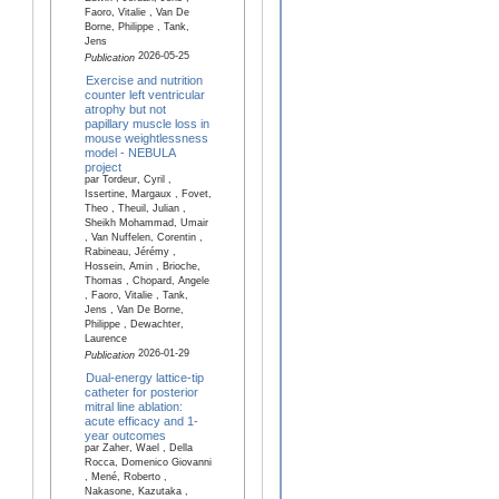
Faoro, Vitalie , Van De
Borne, Philippe , Tank,
Jens
2026-05-25
Publication
Exercise and nutrition
counter left ventricular
atrophy but not
papillary muscle loss in
mouse weightlessness
model - NEBULA
project
par Tordeur, Cyril ,
Issertine, Margaux , Fovet,
Theo , Theuil, Julian ,
Sheikh Mohammad, Umair
, Van Nuffelen, Corentin ,
Rabineau, Jérémy ,
Hossein, Amin , Brioche,
Thomas , Chopard, Angele
, Faoro, Vitalie , Tank,
Jens , Van De Borne,
Philippe , Dewachter,
Laurence
2026-01-29
Publication
Dual-energy lattice-tip
catheter for posterior
mitral line ablation:
acute efficacy and 1-
year outcomes
par Zaher, Wael , Della
Rocca, Domenico Giovanni
, Mené, Roberto ,
Nakasone, Kazutaka ,