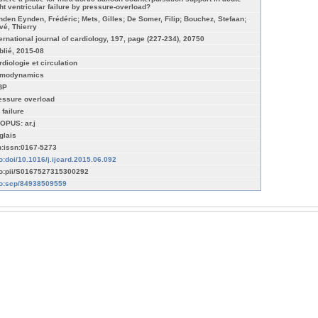
ght ventricular failure by pressure-overload?
nden Eynden, Frédéric; Mets, Gilles; De Somer, Filip; Bouchez, Stefaan;
vé, Thierry
ternational journal of cardiology, 197, page (227-234), 20750
blié, 2015-08
rdiologie et circulation
modynamics
BP
essure overload
 failure
OPUS: ar.j
glais
n:issn:0167-5273
fo:doi/10.1016/j.ijcard.2015.06.092
fo:pii/S0167527315300292
fo:scp/84938509559