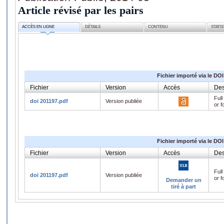
Article révisé par les pairs
ACCÈS EN LIGNE
DÉTAILS
CONTENU
STATI
Fichier importé via le DOI
Fichier
Version
Accès
Des
Full
doi 201197.pdf
Version publiée
or f
Fichier importé via le DOI
Fichier
Version
Accès
Des
Full
doi 201197.pdf
Version publiée
or f
Demander un
tiré à part