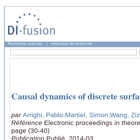
Recherche avancée
|
Historique de recherche
Causal dynamics of discrete surfa
par
Arrighi, Pablo
;Martiel, Simon
;Wang, Zi
Référence
Electronic proceedings in theor
page (30-40)
Publication
Publié, 2014-03